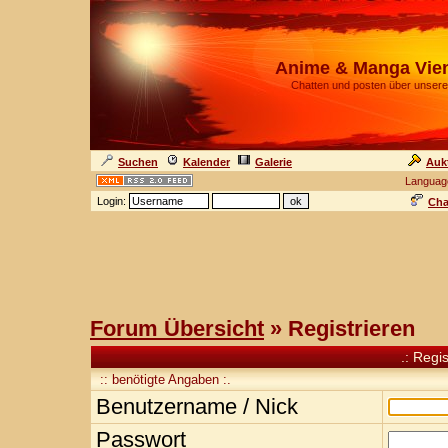
Anime & Manga Vie
Chatten und posten über unsere
Suchen
Kalender
Galerie
Auk
Languag
Login:
Cha
Forum Übersicht
» Registrieren
.: Regi
:: benötigte Angaben :.
Benutzername / Nick
Passwort