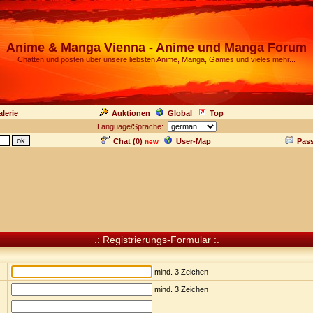
Anime & Manga Vienna - Anime und Manga Forum
Chatten und posten über unsere liebsten Anime, Manga, Games und vieles mehr...
lerie
Auktionen
Global
Top
Language/Sprache:
Chat (
0
)
User-Map
Pas
new
.: Registrierungs-Formular :.
mind. 3 Zeichen
mind. 3 Zeichen