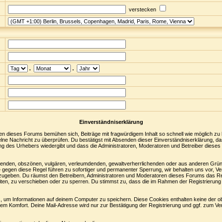
verstecken
.
.
Einverständniserklärung
en dieses Forums bemühen sich, Beiträge mit fragwürdigem Inhalt so schnell wie möglich zu
nzelne Nachricht zu überprüfen. Du bestätigst mit Absenden dieser Einverständniserklärung, da
ng des Urhebers wiedergibt und dass die Administratoren, Moderatoren und Betreiber dieses 
digenden, obszönen, vulgären, verleumdenden, gewaltverherrlichenden oder aus anderen Grün
 gegen diese Regel führen zu sofortiger und permanenter Sperrung, wir behalten uns vor, Ve
zugeben. Du räumst den Betreibern, Administratoren und Moderatoren dieses Forums das Re
ten, zu verschieben oder zu sperren. Du stimmst zu, dass die im Rahmen der Registrierung
 um Informationen auf deinem Computer zu speichern. Diese Cookies enthalten keine der 
nem Komfort. Deine Mail-Adresse wird nur zur Bestätigung der Registrierung und ggf. zum 