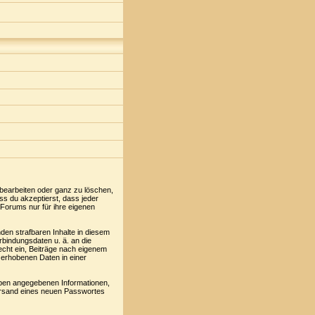
 bearbeiten oder ganz zu löschen,
ss du akzeptierst, dass jeder
Forums nur für ihre eigenen
den strafbaren Inhalte in diesem
rbindungsdaten u. ä. an die
cht ein, Beiträge nach eigenem
 erhobenen Daten in einer
oben angegebenen Informationen,
Versand eines neuen Passwortes