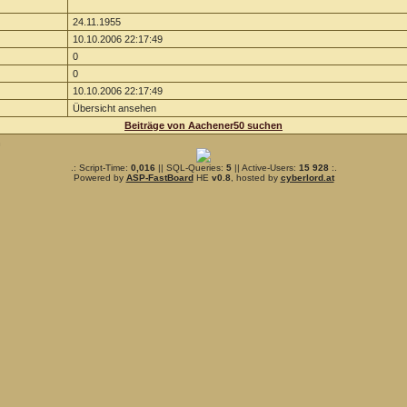
24.11.1955
10.10.2006 22:17:49
0
0
10.10.2006 22:17:49
Übersicht ansehen
Beiträge von Aachener50 suchen
n
.: Script-Time:
0,016
|| SQL-Queries:
5
|| Active-Users:
15 928
:.
Powered by
ASP-FastBoard
HE
v0.8
, hosted by
cyberlord.at