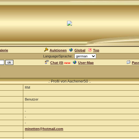
lerie
Auktionen
Global
Top
Language/Sprache:
Chat (
0
)
User-Map
Pas
new
n
.: Profil von Aachener50 :.
RM
Benutzer
-
-
-
minetten@hotmail.com