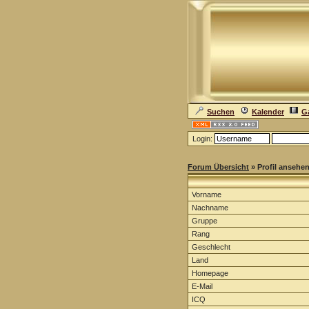
Suchen
Kalender
Ga
Login:
Forum Übersicht
» Profil ansehe
Vorname
Nachname
Gruppe
Rang
Geschlecht
Land
Homepage
E-Mail
ICQ