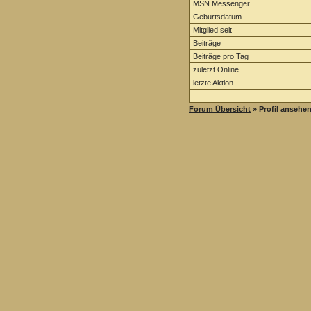
MSN Messenger
Geburtsdatum
Mitglied seit
Beiträge
Beiträge pro Tag
zuletzt Online
letzte Aktion
Forum Übersicht
» Profil ansehe