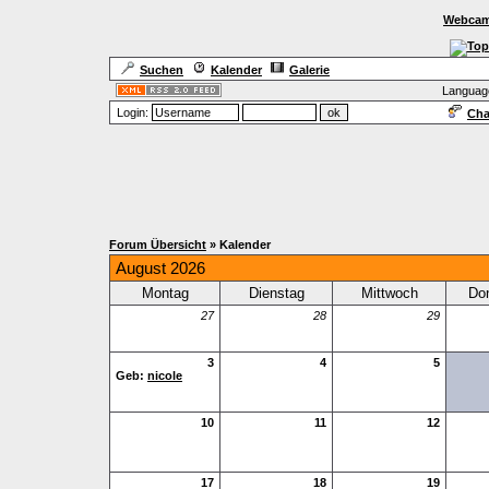
Webcam
Suchen
Kalender
Galerie
Languag
Login:
Cha
Forum Übersicht
» Kalender
August 2026
Montag
Dienstag
Mittwoch
Do
27
28
29
3
4
5
Geb:
nicole
10
11
12
17
18
19