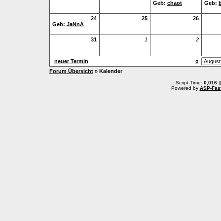
Geb:
chaot
Geb:
b
24
25
26
Geb:
JaNnA
31
1
2
neuer Termin
«
Forum Übersicht
» Kalender
.: Script-Time:
0,016
|
Powered by
ASP-Fas