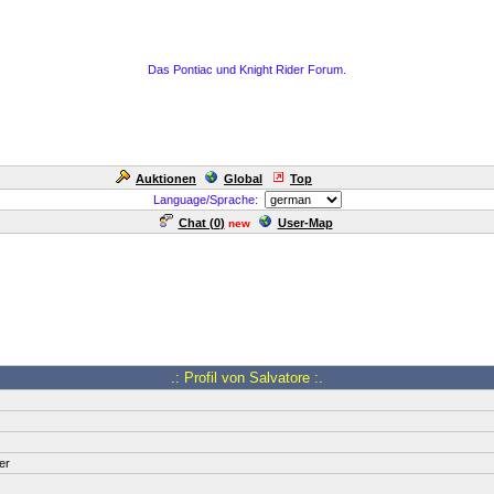
Das Pontiac und Knight Rider Forum.
Auktionen
Global
Top
Language/Sprache:
Chat (
0
)
User-Map
new
.: Profil von Salvatore :.
er