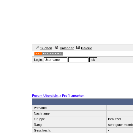
Suchen
Kalender
Galerie
Login:
Forum Übersicht
» Profil ansehen
Vorname
Nachname
Gruppe
Benutzer
Rang
sehr guter memb
Geschlecht
-