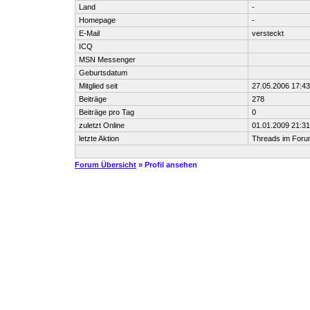
Land
-
Homepage
-
E-Mail
versteckt
ICQ
MSN Messenger
Geburtsdatum
Mitglied seit
27.05.2006 17:43
Beiträge
278
Beiträge pro Tag
0
zuletzt Online
01.01.2009 21:31
letzte Aktion
Threads im For
Forum Übersicht
» Profil ansehen