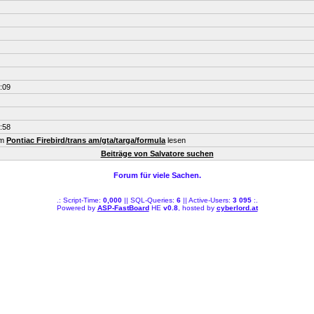
:09
:58
um
Pontiac Firebird/trans am/gta/targa/formula
lesen
Beiträge von Salvatore suchen
Forum für viele Sachen.
.: Script-Time:
0,000
|| SQL-Queries:
6
|| Active-Users:
3 095
:.
Powered by
ASP-FastBoard
HE
v0.8
, hosted by
cyberlord.at