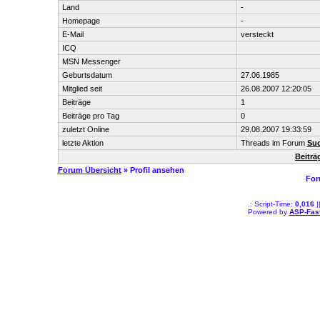
Land
-
Homepage
-
E-Mail
versteckt
ICQ
MSN Messenger
Geburtsdatum
27.06.1985
Mitglied seit
26.08.2007 12:20:05
Beiträge
1
Beiträge pro Tag
0
zuletzt Online
29.08.2007 19:33:59
letzte Aktion
Threads im Forum
Suc
Beiträ
Forum Übersicht
» Profil ansehen
For
.: Script-Time:
0,016
|
Powered by
ASP-Fas