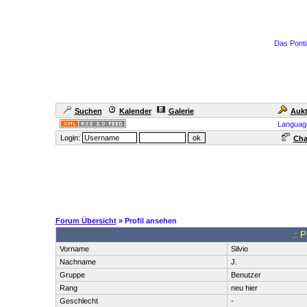
Das Ponti
Suchen
Kalender
Galerie
Aukt
Languag
Login:
Cha
Forum Übersicht
» Profil ansehen
.: P
Vorname
Silvio
Nachname
J.
Gruppe
Benutzer
Rang
neu hier
Geschlecht
-