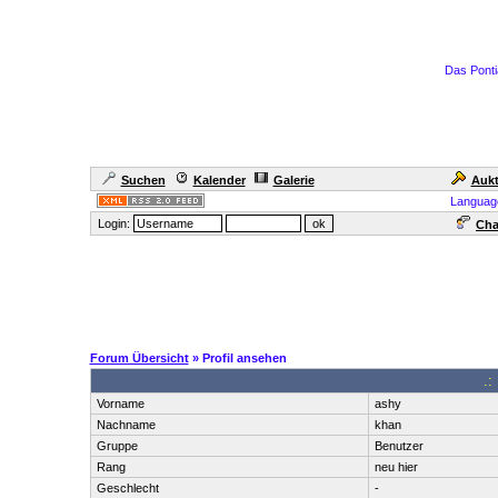
Das Ponti
Suchen
Kalender
Galerie
Aukt
Languag
Login:
Cha
Forum Übersicht
» Profil ansehen
.:
Vorname
ashy
Nachname
khan
Gruppe
Benutzer
Rang
neu hier
Geschlecht
-