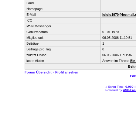
Land
-
Homepage
-
E-Mail
jojojo1970@hotmail.
ICQ
MSN Messenger
Geburtsdatum
01.01.1970
Mitglied seit
06.05.2006 11:10:51
Beiträge
1
Beiträge pro Tag
0
zuletzt Online
06.05.2006 11:11:36
letzte Aktion
Antwort im Thread
Ein
Beit
Forum Übersicht
» Profil ansehen
For
.: Script-Time:
0,000
|
Powered by
ASP-Fas