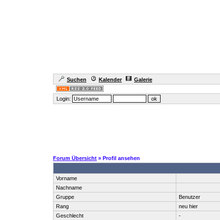
Suchen
Kalender
Galerie
Login:
Forum Übersicht
» Profil ansehen
Vorname
Nachname
Gruppe
Benutzer
Rang
neu hier
Geschlecht
-