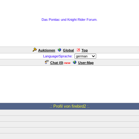
Das Pontiac und Knight Rider Forum.
Auktionen
Global
Top
Language/Sprache:
Chat (
0
)
User-Map
new
.: Profil von firebird2 :.