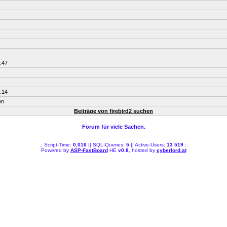
:47
:14
en
Beiträge von firebird2 suchen
Forum für viele Sachen.
.: Script-Time:
0,016
|| SQL-Queries:
5
|| Active-Users:
13 519
:.
Powered by
ASP-FastBoard
HE
v0.8
, hosted by
cyberlord.at