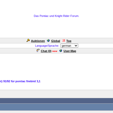
Das Pontiac und Knight Rider Forum.
Auktionen
Global
Top
Language/Sprache:
Chat (
0
)
User-Map
new
) 91/92 für pontiac firebird 3,1