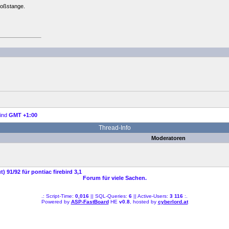
toßstange.
sind
GMT +1:00
Thread-Info
Moderatoren
) 91/92 für pontiac firebird 3,1
Forum für viele Sachen.
.: Script-Time:
0,016
|| SQL-Queries:
6
|| Active-Users:
3 116
:.
Powered by
ASP-FastBoard
HE
v0.8
, hosted by
cyberlord.at