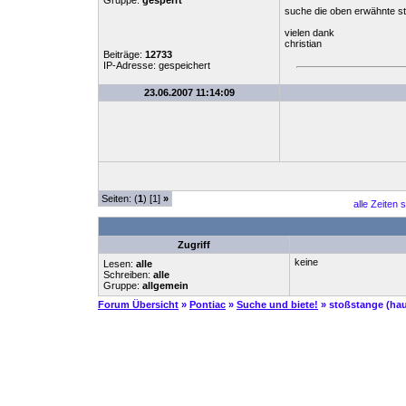
Gruppe:
gesperrt
suche die oben erwähnte s
vielen dank
christian
Beiträge:
12733
IP-Adresse: gespeichert
23.06.2007 11:14:09
Seiten: (
1
) [1]
»
alle Zeiten 
Zugriff
keine
Lesen:
alle
Schreiben:
alle
Gruppe:
allgemein
Forum Übersicht
»
Pontiac
»
Suche und biete!
» stoßstange (haut