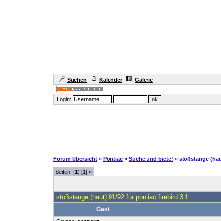
Suchen
Kalender
Galerie
Login:
Forum Übersicht
»
Pontiac
»
Suche und biete!
» stoßstange (haut
Seiten: (
1
) [1]
»
stoßstange (haut) 91/92 für pontiac firebird 3,1
Gast