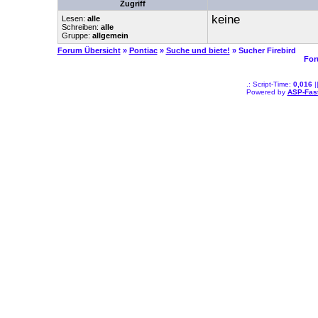
Zugriff
keine
Lesen:
alle
Schreiben:
alle
Gruppe:
allgemein
Forum Übersicht
»
Pontiac
»
Suche und biete!
» Sucher Firebird
For
.: Script-Time:
0,016
|
Powered by
ASP-Fas