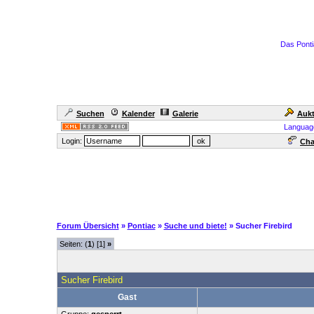
Das Ponti
Suchen
Kalender
Galerie
Aukt
Languag
Login:
Cha
Forum Übersicht
»
Pontiac
»
Suche und biete!
» Sucher Firebird
Seiten: (
1
) [1]
»
Sucher Firebird
Gast