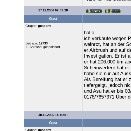
17.12.2006 02:37:20
Gast
Gruppe:
gesperrt
hallo
ich verkaufe wegen Pl
Beiträge:
12733
weinrot, hat an der
IP-Adresse: gespeichert
er Airbrush und auf 
Investigation. Er ist 
er hat 206.000 km abe
Scheinwerfern hat er
habe sie nur auf Auss
Als Bereifung hat er 
tiefergelgt, jedoch ni
und Asu hat er bis 03
0178/7657371 Über de
30.12.2006 14:46:01
Gast
Gruppe:
gesperrt