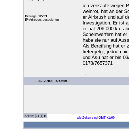
ich verkaufe wegen Pl
weinrot, hat an der
Beiträge:
12733
er Airbrush und auf 
IP-Adresse: gespeichert
Investigation. Er ist 
er hat 206.000 km abe
Scheinwerfern hat er
habe sie nur auf Auss
Als Bereifung hat er 
tiefergelgt, jedoch ni
und Asu hat er bis 03
0178/7657371
30.12.2006 14:47:09
Seiten: (
1
) [1]
»
alle Zeiten sind
GMT +1:00