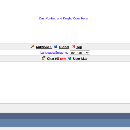
Das Pontiac und Knight Rider Forum.
Auktionen
Global
Top
Language/Sprache:
Chat (
0
)
User-Map
new