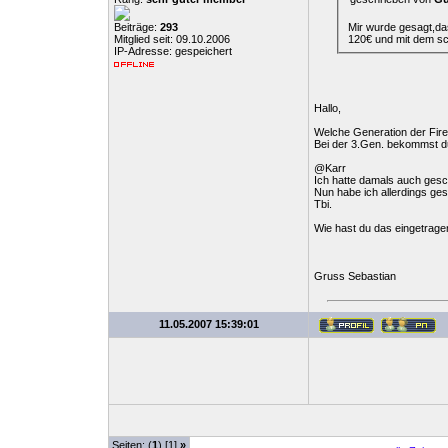
Mir wurde gesagt,da
Beiträge:
293
120€ und mit dem sc
Mitglied seit: 09.10.2006
IP-Adresse: gespeichert
Hallo,
Welche Generation der Fire
Bei der 3.Gen. bekommst du
@Karr
Ich hatte damals auch gesc
Nun habe ich allerdings gese
Tbi.
Wie hast du das eingetra
Gruss Sebastian
11.05.2007 15:39:01
Seiten: (
1
) [1]
»