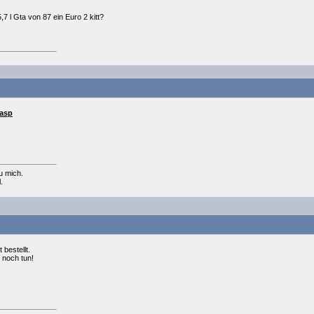
7 l Gta von 87 ein Euro 2 kitt?
.asp
u mich.
.
bestellt.
 noch tun!