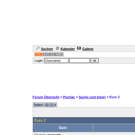
Suchen
Kalender
Galerie
Login:
Forum Übersicht
»
Pontiac
»
Suche und biete!
» Euro 2
Seiten: (
1
) [1]
»
Euro 2
Gast