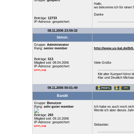
Gruppe:
gesperrt
Hallo,
wo bekomme ich für einen 5,
Danke
Beiträge:
12733
IP-Adresse: gespeichert
08.11.2006 23:59:32
bimon.
Gruppe:
Administrator
Rang:
senior member
http://www.us-kat.de/lb9
Beiträge:
513
Mitglied seit: 08.04.2006
Viele Grüße
IP-Adresse: gespeichert
Kitt alter Kumperl hörst d
Klar und Deutlich Michael
09.11.2006 00:01:49
Bandit
Gruppe:
Benutzer
Rang:
sehr guter member
Ich habe es auch noch nicht 
Werde ich aber dieses Jahr
Beiträge:
293
Mitglied seit: 09.10.2006
IP-Adresse: gespeichert
Sebastian