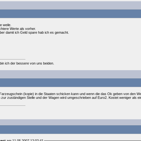
e weile.
chtere Werte als vorher.
,aber damit ich Geld spare hab ich es gemacht.
,bin ich der bessere von uns beiden.
Farzeugschein (kopie) in die Staaten schicken kann und wenn die das Ok geben von den We
zur zuständigen Stelle und der Wagen wird umgeschrieben auf Euro2. Kostet weniger als e
est
am 11.05.2007 12:02:41