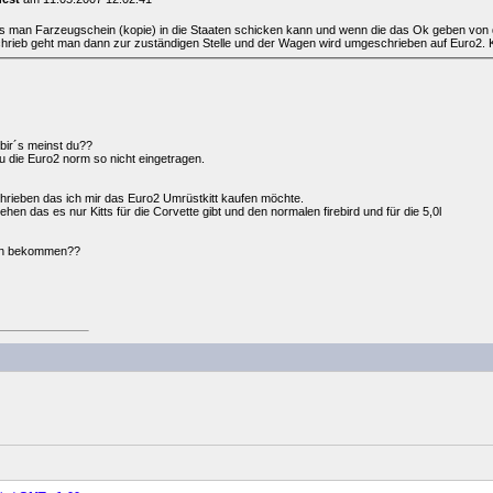
s man Farzeugschein (kopie) in die Staaten schicken kann und wenn die das Ok geben von 
hrieb geht man dann zur zuständigen Stelle und der Wagen wird umgeschrieben auf Euro2. K
bir´s meinst du??
 die Euro2 norm so nicht eingetragen.
hrieben das ich mir das Euro2 Umrüstkitt kaufen möchte.
hen das es nur Kitts für die Corvette gibt und den normalen firebird und für die 5,0l
gen bekommen??