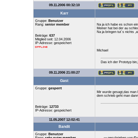
09.11.2006 00:32:10
Karr
Gruppe:
Benutzer
Rang:
senior member
Na ja ich habe es schon ein
Meiner hat bei der au schle
Na ja bringen tut´s nichts 
Beiträge:
637
Mitglied seit: 12.04.2006
IP-Adresse: gespeichert
Michael
Das ich der Prototyp bin
09.11.2006 21:00:27
Gast
Gruppe:
gesperrt
Mir wurde gesagt,das man 
dem schrieb geht man dann 
Beiträge:
12733
IP-Adresse: gespeichert
11.05.2007 12:02:41
Bandit
Gruppe:
Benutzer
Rang:
sehr guter member
geschrieben von
Gu