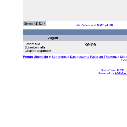
Seiten: (
1
) [1]
»
alle Zeiten sind
GMT +1:00
Zugriff
keine
Lesen:
alle
Schreiben:
alle
Gruppe:
allgemein
Forum Übersicht
»
Sonstiges
»
Das gesamte Paket an Themen.
» Mit
For
.: Script-Time:
0,031
|
Powered by
ASP-Fas