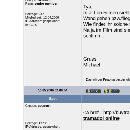
Gruppe:
Benutzer
Rang:
senior member
Tya.
In action Filmen sieh
Beiträge:
637
Mitglied seit: 12.04.2006
Wand gehen bzw.flieg
IP-Adresse: gespeichert
Wie findet ihr solche
Na ja im Film sind si
schlimm.
Gruss
Michael
Das ich der Prototyp bin,bin ic
10.05.2006 02:00:54
Gast
Gruppe:
gesperrt
<a href="http://buyt
tramadol online
Beiträge:
12733
IP-Adresse: gespeichert