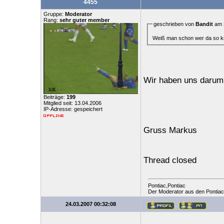
4455
Gruppe:
Moderator
Rang:
sehr guter member
geschrieben von
Bandit
am 2
Weiß man schon wer da so kr
Wir haben uns daru
Beiträge:
199
Mitglied seit: 13.04.2006
IP-Adresse: gespeichert
Gruss Markus
Thread closed
Pontiac,Pontiac
Der Moderator aus den Pontia
24.03.2007 00:32:08