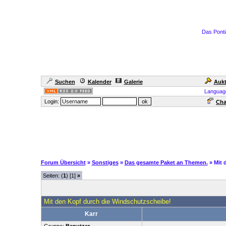
Das Ponti
Suchen
Kalender
Galerie
Aukt
Languag
Login:
Cha
Forum Übersicht
»
Sonstiges
»
Das gesamte Paket an Themen.
» Mit
Seiten: (
1
) [1]
»
Mit den Kopf durch die Windschutzscheibe!
Karr