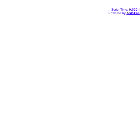
.: Script-Time:
0,000
|
Powered by
ASP-Fas