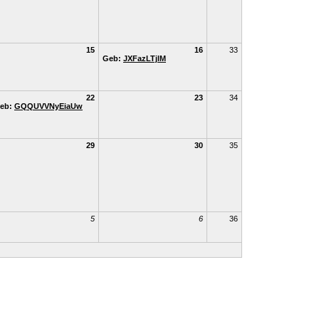
15
16
33
Geb:
JXFazLTjlM
22
23
34
eb:
GQQUVVNyEiaUw
29
30
35
5
6
36