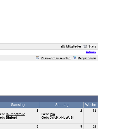
Mitglieder
Stats
Admin
Passwort zusenden
Registrieren
Samstag
Sonntag
Woche
1
2
31
eb:
raumpatrolie
Geb:
Pro
eb:
Binford
Geb:
JafcKtxHgWdSj
8
9
32