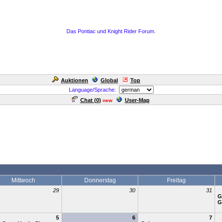
Das Pontiac und Knight Rider Forum.
Auktionen
Global
Top
Language/Sprache:
Chat (
0
)
User-Map
new
Mittwoch
Donnerstag
Freitag
29
30
31
G
G
5
6
7