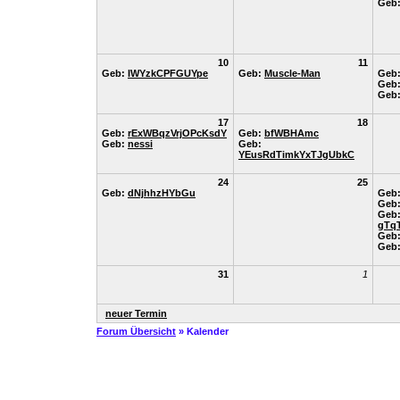
Geb
10
11
Geb:
IWYzkCPFGUYpe
Geb:
Muscle-Man
Geb
Geb
Geb
17
18
Geb:
rExWBqzVrjOPcKsdY
Geb:
bfWBHAmc
Geb:
nessi
Geb:
YEusRdTimkYxTJgUbkC
24
25
Geb:
dNjhhzHYbGu
Geb
Geb
Geb
gTq
Geb
Geb
31
1
neuer Termin
Forum Übersicht
» Kalender