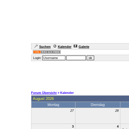
Suchen
Kalender
Galerie
Login:
Forum Übersicht
» Kalender
August 2026
Montag
Dienstag
27
28
3
4