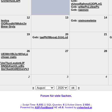
:
GrztwVuoLqPI
Geb:
vUooxRafnneXJOPLnG
Geb:
wNwPcLUbwPo
Geb:
rapesex
12
13
14
:
levitra
Geb:
steinomelette
:
OORcodkVWtdoIJv
:
Bmw-Styla
19
20
21
Geb:
taePkVMooaLGUrLcd
G
26
27
28
:
UEiWtrVBjJzrWVgLp
:
cheap cialis
:
TUmTIuzLexdetkJF
:
DNSGKwtOLxrBs
:
XmTAqtKhREOmVVJ
2
3
4
«
»
Forum für viele Sachen.
.: Script-Time:
0,031
|| SQL-Queries:
6
|| Active-Users:
2 834
:.
Powered by
ASP-FastBoard
HE
v0.8
, hosted by
cyberlord.at