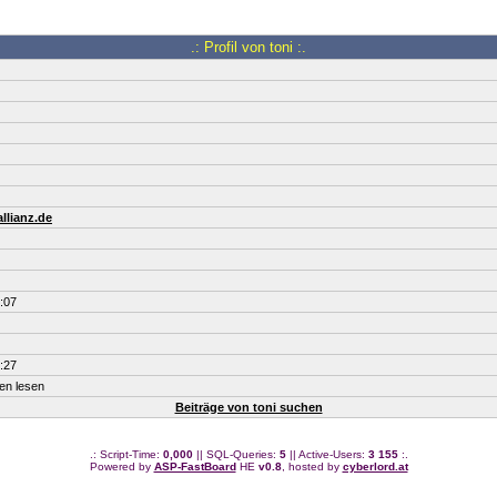
.: Profil von toni :.
llianz.de
:07
:27
ten lesen
Beiträge von toni suchen
.: Script-Time:
0,000
|| SQL-Queries:
5
|| Active-Users:
3 155
:.
Powered by
ASP-FastBoard
HE
v0.8
, hosted by
cyberlord.at