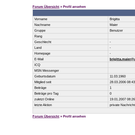
Forum Übersicht
» Profil ansehen
Vorname
Brigitta
Nachname
Maier
Gruppe
Benutzer
Rang
Geschlecht
-
Land
-
Homepage
-
E-Mail
brigitta.maier@a
ICQ
MSN Messenger
Geburtsdatum
11.03.1960
Mitglied seit
28.03.2006 08:43
Beiträge
1
Beiträge pro Tag
0
zuletzt Online
19.01.2007 08:26
letzte Aktion
private Nachrich
Forum Übersicht
» Profil ansehen