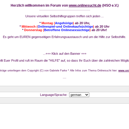
Herzlich willkommen im Forum von
www.onlinesucht.de
(HSO e.V.)
...........................................................
Unsere virtuellen Selbsthilfegruppen treffen sich jeden ...
*
Montag (
Angehörige
)
ab 20 Uhr,
*
Mittwoch (
Onlinespiel-und Onlinekaufsüchtige
)
ab 20 Uhr
*
Donnerstag (
Betroffene Onlinesexsüchtige
)
ab 20 Uhr!
Es geht um EUREN gegenseitigen Erfahrungsaustausch und um die Hilfe zur Selbsthilfe.
...+++ Klick auf den Banner +++
stellt Euer Profil und ruft im Raum die "HILFE" auf, so dass Ihr Euch über die zahlreichen Mögli
iträge unterliegen dem Copyright (C) von Gabriele Farke * Alle Infos zum Thema Onlinesucht hier:
www.onl
....
Language/Sprache: