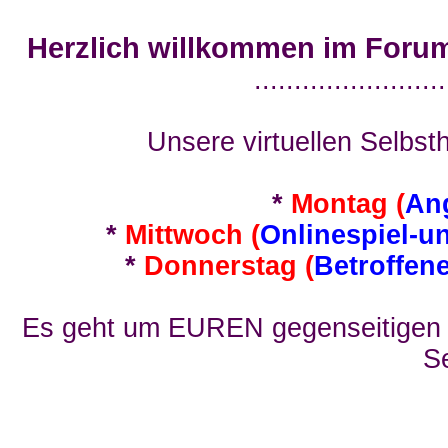
Herzlich willkommen im Foru
........................
Unsere virtuellen Selbsth
*
Montag (
An
*
Mittwoch (
Onlinespiel-u
*
Donnerstag (
Betroffen
Es geht um EUREN gegenseitigen E
Se