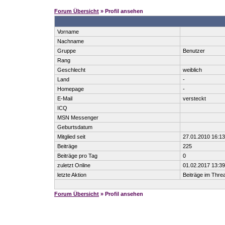
Forum Übersicht
» Profil ansehen
Vorname
Nachname
Gruppe
Benutzer
Rang
Geschlecht
weiblich
Land
-
Homepage
-
E-Mail
versteckt
ICQ
MSN Messenger
Geburtsdatum
Mitglied seit
27.01.2010 16:13
Beiträge
225
Beiträge pro Tag
0
zuletzt Online
01.02.2017 13:39
letzte Aktion
Beiträge im Thr
Forum Übersicht
» Profil ansehen