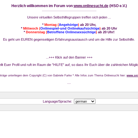
Herzlich willkommen im Forum von
www.onlinesucht.de
(HSO e.V.)
...........................................................
Unsere virtuellen Selbsthilfegruppen treffen sich jeden ...
*
Montag (
Angehörige
)
ab 20 Uhr,
*
Mittwoch (
Onlinespiel-und Onlinekaufsüchtige
)
ab 20 Uhr
*
Donnerstag (
Betroffene Onlinesexsüchtige
)
ab 20 Uhr!
Es geht um EUREN gegenseitigen Erfahrungsaustausch und um die Hilfe zur Selbsthilfe.
...+++ Klick auf den Banner +++
stellt Euer Profil und ruft im Raum die "HILFE" auf, so dass Ihr Euch über die zahlreichen Mögli
iträge unterliegen dem Copyright (C) von Gabriele Farke * Alle Infos zum Thema Onlinesucht hier:
www.onl
....
Language/Sprache: