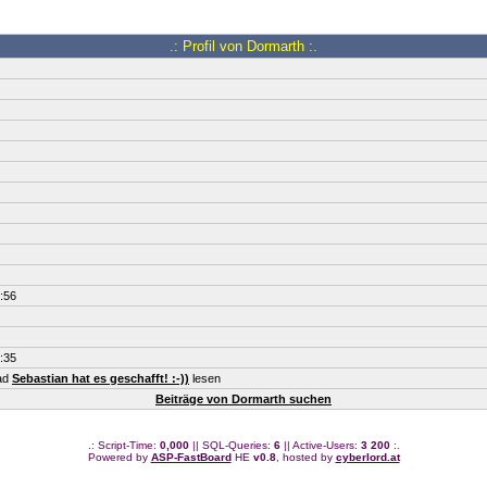
.: Profil von Dormarth :.
:56
:35
ead
Sebastian hat es geschafft! :-))
lesen
Beiträge von Dormarth suchen
.: Script-Time:
0,000
|| SQL-Queries:
6
|| Active-Users:
3 200
:.
Powered by
ASP-FastBoard
HE
v0.8
, hosted by
cyberlord.at