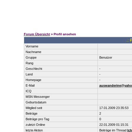
Forum Übersicht
» Profil ansehen
.: 
Vorname
Nachname
Gruppe
Benutzer
Rang
Geschlecht
-
Land
-
Homepage
-
E-Mail
auswanderine@yaho
ICQ
MSN Messenger
Geburtsdatum
Mitglied seit
17.01.2009 23:35:53
Beiträge
2
Beiträge pro Tag
0
zuletzt Online
22.01.2009 01:15:31
letzte Aktion
Beiträge im Thread
Ich