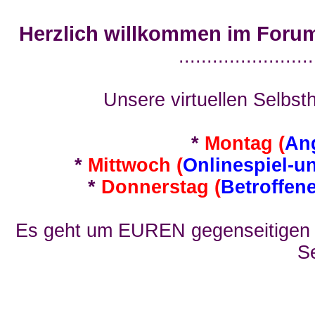
Herzlich willkommen im Foru
........................
Unsere virtuellen Selbsth
*
Montag (
An
*
Mittwoch (
Onlinespiel-u
*
Donnerstag (
Betroffen
Es geht um EUREN gegenseitigen E
Se