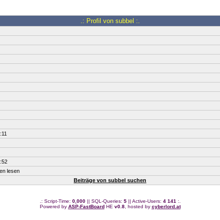
.: Profil von subbel :.
:11
:52
ten lesen
Beiträge von subbel suchen
.: Script-Time:
0,000
|| SQL-Queries:
5
|| Active-Users:
4 141
:.
Powered by
ASP-FastBoard
HE
v0.8
, hosted by
cyberlord.at