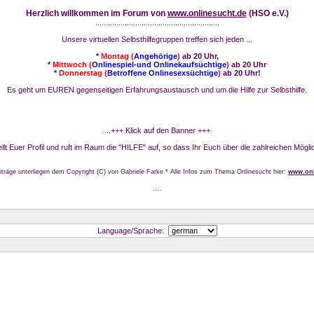
Herzlich willkommen im Forum von
www.onlinesucht.de
(HSO e.V.)
...........................................................
Unsere virtuellen Selbsthilfegruppen treffen sich jeden ...
*
Montag (
Angehörige
)
ab 20 Uhr,
*
Mittwoch (
Onlinespiel-und Onlinekaufsüchtige
)
ab 20 Uhr
*
Donnerstag (
Betroffene Onlinesexsüchtige
)
ab 20 Uhr!
Es geht um EUREN gegenseitigen Erfahrungsaustausch und um die Hilfe zur Selbsthilfe.
...+++ Klick auf den Banner +++
stellt Euer Profil und ruft im Raum die "HILFE" auf, so dass Ihr Euch über die zahlreichen Mögli
iträge unterliegen dem Copyright (C) von Gabriele Farke * Alle Infos zum Thema Onlinesucht hier:
www.onl
....
Language/Sprache: