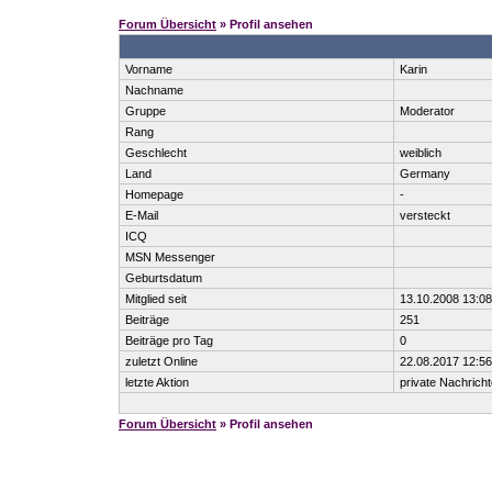
Forum Übersicht
» Profil ansehen
Vorname
Karin
Nachname
Gruppe
Moderator
Rang
Geschlecht
weiblich
Land
Germany
Homepage
-
E-Mail
versteckt
ICQ
MSN Messenger
Geburtsdatum
Mitglied seit
13.10.2008 13:08
Beiträge
251
Beiträge pro Tag
0
zuletzt Online
22.08.2017 12:56
letzte Aktion
private Nachrich
Forum Übersicht
» Profil ansehen