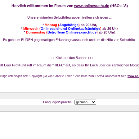
Herzlich willkommen im Forum von
www.onlinesucht.de
(HSO e.V.)
...........................................................
Unsere virtuellen Selbsthilfegruppen treffen sich jeden ...
*
Montag (
Angehörige
)
ab 20 Uhr,
*
Mittwoch (
Onlinespiel-und Onlinekaufsüchtige
)
ab 20 Uhr
*
Donnerstag (
Betroffene Onlinesexsüchtige
)
ab 20 Uhr!
Es geht um EUREN gegenseitigen Erfahrungsaustausch und um die Hilfe zur Selbsthilfe.
...+++ Klick auf den Banner +++
stellt Euer Profil und ruft im Raum die "HILFE" auf, so dass Ihr Euch über die zahlreichen Mögli
iträge unterliegen dem Copyright (C) von Gabriele Farke * Alle Infos zum Thema Onlinesucht hier:
www.onl
....
Language/Sprache: