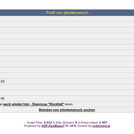
.: Profil von pferdemensch :.
:53
:49
ead
auch wieder hier - Diagnose "Rückfall"
lesen
Beiträge von pferdemensch suchen
.: Script-Time:
0,012
|| SQL-Queries:
6
|| Active-Users:
2 907
:.
Powered by
ASP-FastBoard
HE
v0.8
, hosted by
cyberlord.at