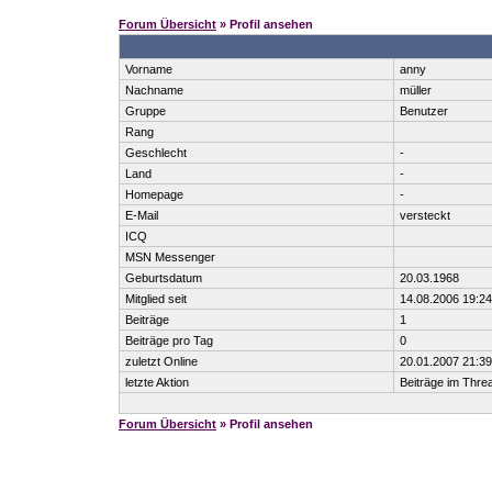
Forum Übersicht
» Profil ansehen
Vorname
anny
Nachname
müller
Gruppe
Benutzer
Rang
Geschlecht
-
Land
-
Homepage
-
E-Mail
versteckt
ICQ
MSN Messenger
Geburtsdatum
20.03.1968
Mitglied seit
14.08.2006 19:24
Beiträge
1
Beiträge pro Tag
0
zuletzt Online
20.01.2007 21:39
letzte Aktion
Beiträge im Thr
Forum Übersicht
» Profil ansehen