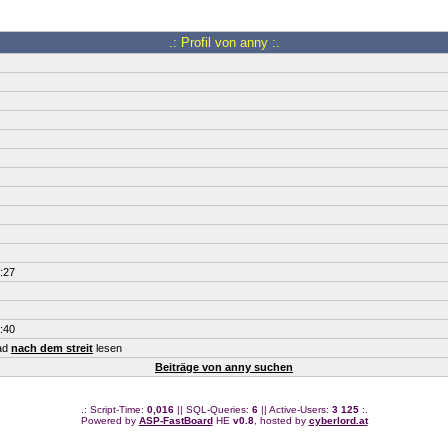
.: Profil von anny :.
:27
:40
ead
nach dem streit
lesen
Beiträge von anny suchen
.: Script-Time:
0,016
|| SQL-Queries:
6
|| Active-Users:
3 125
:.
Powered by
ASP-FastBoard
HE
v0.8
, hosted by
cyberlord.at