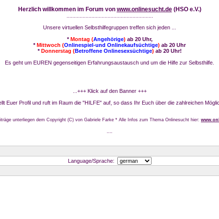
Herzlich willkommen im Forum von
www.onlinesucht.de
(HSO e.V.)
...........................................................
Unsere virtuellen Selbsthilfegruppen treffen sich jeden ...
*
Montag (
Angehörige
)
ab 20 Uhr,
*
Mittwoch (
Onlinespiel-und Onlinekaufsüchtige
)
ab 20 Uhr
*
Donnerstag (
Betroffene Onlinesexsüchtige
)
ab 20 Uhr!
Es geht um EUREN gegenseitigen Erfahrungsaustausch und um die Hilfe zur Selbsthilfe.
...+++ Klick auf den Banner +++
stellt Euer Profil und ruft im Raum die "HILFE" auf, so dass Ihr Euch über die zahlreichen Mögli
iträge unterliegen dem Copyright (C) von Gabriele Farke * Alle Infos zum Thema Onlinesucht hier:
www.onl
....
Language/Sprache: