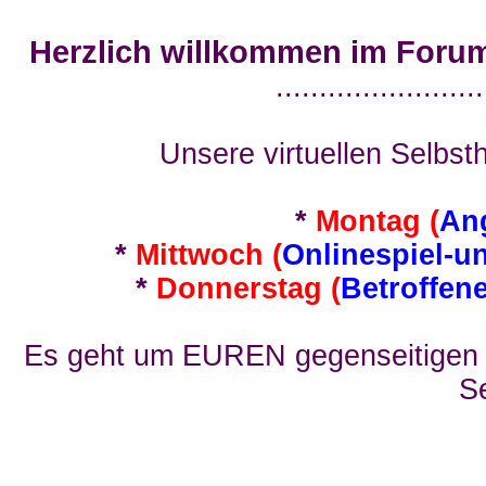
Herzlich willkommen im Foru
........................
Unsere virtuellen Selbsth
*
Montag (
An
*
Mittwoch (
Onlinespiel-u
*
Donnerstag (
Betroffen
Es geht um EUREN gegenseitigen E
Se