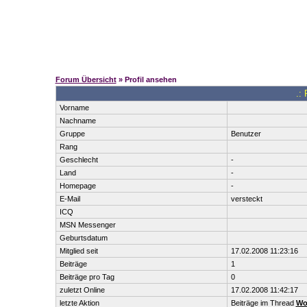
Forum Übersicht
» Profil ansehen
.: 
Vorname
Nachname
Gruppe
Benutzer
Rang
Geschlecht
-
Land
-
Homepage
-
E-Mail
versteckt
ICQ
MSN Messenger
Geburtsdatum
Mitglied seit
17.02.2008 11:23:16
Beiträge
1
Beiträge pro Tag
0
zuletzt Online
17.02.2008 11:42:17
letzte Aktion
Beiträge im Thread
Wo