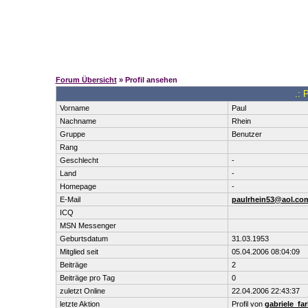
Forum Übersicht
» Profil ansehen
.: 
Vorname
Paul
Nachname
Rhein
Gruppe
Benutzer
Rang
Geschlecht
-
Land
-
Homepage
-
E-Mail
paulrhein53@aol.co
ICQ
MSN Messenger
Geburtsdatum
31.03.1953
Mitglied seit
05.04.2006 08:04:09
Beiträge
2
Beiträge pro Tag
0
zuletzt Online
22.04.2006 22:43:37
letzte Aktion
Profil von
gabriele_far