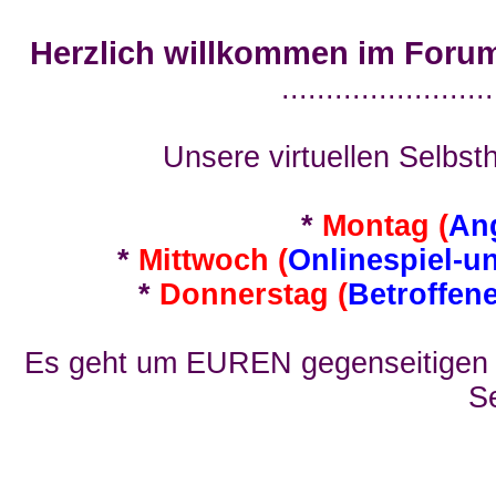
Herzlich willkommen im Foru
........................
Unsere virtuellen Selbsth
*
Montag (
An
*
Mittwoch (
Onlinespiel-u
*
Donnerstag (
Betroffen
Es geht um EUREN gegenseitigen E
Se