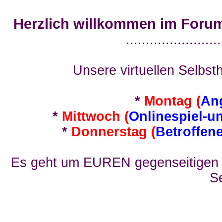
Herzlich willkommen im Foru
........................
Unsere virtuellen Selbsth
*
Montag (
An
*
Mittwoch (
Onlinespiel-u
*
Donnerstag (
Betroffen
Es geht um EUREN gegenseitigen E
Se