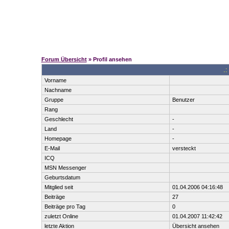
Forum Übersicht
» Profil ansehen
.:
Vorname
Nachname
Gruppe
Benutzer
Rang
Geschlecht
-
Land
-
Homepage
-
E-Mail
versteckt
ICQ
MSN Messenger
Geburtsdatum
Mitglied seit
01.04.2006 04:16:48
Beiträge
27
Beiträge pro Tag
0
zuletzt Online
01.04.2007 11:42:42
letzte Aktion
Übersicht ansehen