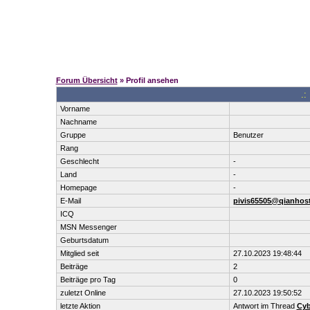
Forum Übersicht
» Profil ansehen
.:
Vorname
Nachname
Gruppe
Benutzer
Rang
Geschlecht
-
Land
-
Homepage
-
E-Mail
pivis65505@qianhos
ICQ
MSN Messenger
Geburtsdatum
Mitglied seit
27.10.2023 19:48:44
Beiträge
2
Beiträge pro Tag
0
zuletzt Online
27.10.2023 19:50:52
letzte Aktion
Antwort im Thread
Cyb