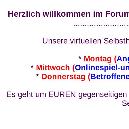
Herzlich willkommen im Foru
........................
Unsere virtuellen Selbsth
*
Montag (
An
*
Mittwoch (
Onlinespiel-u
*
Donnerstag (
Betroffen
Es geht um EUREN gegenseitigen E
Se