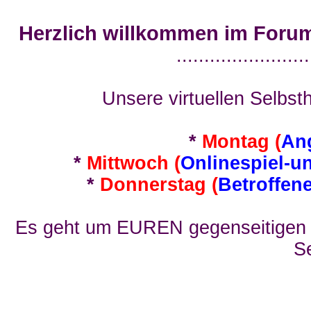
Herzlich willkommen im Foru
........................
Unsere virtuellen Selbsth
*
Montag (
An
*
Mittwoch (
Onlinespiel-u
*
Donnerstag (
Betroffen
Es geht um EUREN gegenseitigen E
Se