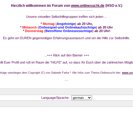
Herzlich willkommen im Forum von
www.onlinesucht.de
(HSO e.V.)
...........................................................
Unsere virtuellen Selbsthilfegruppen treffen sich jeden ...
*
Montag (
Angehörige
)
ab 20 Uhr,
*
Mittwoch (
Onlinespiel-und Onlinekaufsüchtige
)
ab 20 Uhr
*
Donnerstag (
Betroffene Onlinesexsüchtige
)
ab 20 Uhr!
Es geht um EUREN gegenseitigen Erfahrungsaustausch und um die Hilfe zur Selbsthilfe.
...+++ Klick auf den Banner +++
stellt Euer Profil und ruft im Raum die "HILFE" auf, so dass Ihr Euch über die zahlreichen Mögli
iträge unterliegen dem Copyright (C) von Gabriele Farke * Alle Infos zum Thema Onlinesucht hier:
www.onl
....
Language/Sprache: