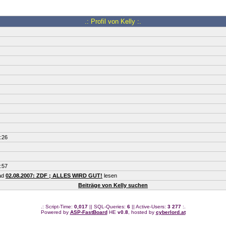
.: Profil von Kelly :.
:26
:57
ead
02.08.2007: ZDF ; ALLES WIRD GUT!
lesen
Beiträge von Kelly suchen
.: Script-Time:
0,017
|| SQL-Queries:
6
|| Active-Users:
3 277
:.
Powered by
ASP-FastBoard
HE
v0.8
, hosted by
cyberlord.at