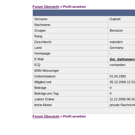
Forum Übersicht
» Profil ansehen
Vorname
Gabriel
Nachname
Gruppe
Benutzer
Rang
Geschlecht
männlich
Land
Germany
Homepage
-
E-Mail
dsc_darkspaw
ICQ
vorhanden
MSN Messenger
Geburtsdatum
01.04.1982
Mitglied seit
05.12.2006 12:31
Beiträge
4
Beiträge pro Tag
0
zuletzt Online
11.12.2006 08:16
letzte Aktion
private Nachrich
Forum Übersicht
» Profil ansehen