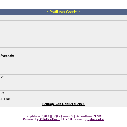
.: Profil von Gabriel :.
n@gmx.de
:29
:32
ten lesen
Beiträge von Gabriel suchen
.: Script-Time:
0,016
|| SQL-Queries:
5
|| Active-Users:
3 462
:.
Powered by
ASP-FastBoard
HE
v0.8
, hosted by
cyberlord.at