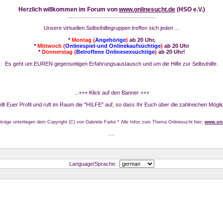
Herzlich willkommen im Forum von
www.onlinesucht.de
(HSO e.V.)
...........................................................
Unsere virtuellen Selbsthilfegruppen treffen sich jeden ...
*
Montag (
Angehörige
)
ab 20 Uhr,
*
Mittwoch (
Onlinespiel-und Onlinekaufsüchtige
)
ab 20 Uhr
*
Donnerstag (
Betroffene Onlinesexsüchtige
)
ab 20 Uhr!
Es geht um EUREN gegenseitigen Erfahrungsaustausch und um die Hilfe zur Selbsthilfe.
...+++ Klick auf den Banner +++
stellt Euer Profil und ruft im Raum die "HILFE" auf, so dass Ihr Euch über die zahlreichen Mögli
iträge unterliegen dem Copyright (C) von Gabriele Farke * Alle Infos zum Thema Onlinesucht hier:
www.onl
....
Language/Sprache: