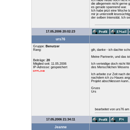
Ich habe heute noch nicht v
die allegemein nicht gerne 
es gerade spannend war.
Ich habe jetzt eine Woche l
mir je unterstellt lesesüch
der selben Intensität. Ich 
17.05.2006 20:02:23
urs76
Gruppe:
Benutzer
Rang:
gih, danke - ich dachte sch
Meine Partnerin, und das is
Beiträge:
20
Mitglied seit: 11.05.2006
Ich verteidige doch nicht W
IP-Adresse: gespeichert
des Menschlichen Wesens zä
Ich arbeite zur Zeit nach d
nachdem ich zu Haues angek
Projekt abschliessen kann..
Gruss
Urs
bearbeitet von urs76 am
17.05.2006 21:34:11
Jeanne