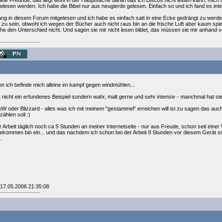
iele Freunde, das liegt wohl in der Hauptsache daran das ich Discos nicht leiden kann, mic
gelesen werden. Ich habe die Bibel nur aus neugierde gelesen. Einfach so und ich fand es int
ang in diesem Forum mitgelesen und ich habe es einfach satt in eine Ecke gedrängt zu werden
tig zu sein, obwohl ich wegen der Bücher auch nicht raus bin an die frische Luft aber kaum sp
sehe den Unterschied nicht. Und sagen sie mir nicht lesen bildet, das müssen sie mir anhand v
on ich befinde mich alleine im kampf gegen windmühlen...
t nicht ein erfundenes Beispiel sondern wahr, malt gerne und sehr intensiv - manchmal hat sie
oW oder Blizzard - alles was ich mit meinem "gestammel" erreichen will ist zu sagen das auc
hlen soll :)
er Arbeit täglich noch ca 5 Stunden an meiner Internetseite - nur aus Freude, schon seit ein
ommen bin ein... und das nachdem ich schon bei der Arbeit 8 Stunden vor diesem Gerät sitz
.
 17.05.2006 21:35:08