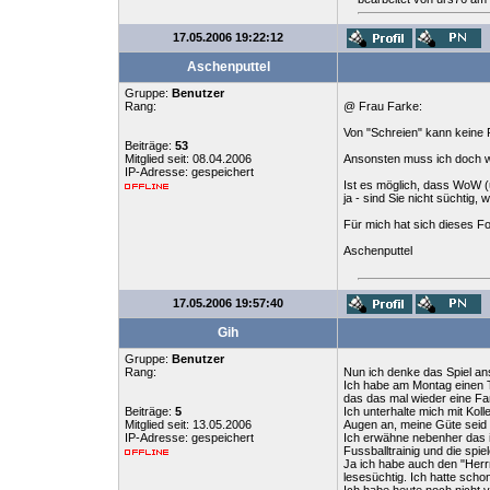
17.05.2006 19:22:12
Aschenputtel
Gruppe:
Benutzer
Rang:
@ Frau Farke:
Von "Schreien" kann keine R
Beiträge:
53
Mitglied seit: 08.04.2006
Ansonsten muss ich doch woh
IP-Adresse: gespeichert
Ist es möglich, dass WoW (
ja - sind Sie nicht süchtig,
Für mich hat sich dieses Fo
Aschenputtel
17.05.2006 19:57:40
Gih
Gruppe:
Benutzer
Rang:
Nun ich denke das Spiel ans
Ich habe am Montag einen Te
das das mal wieder eine Fan
Beiträge:
5
Ich unterhalte mich mit Ko
Mitglied seit: 13.05.2006
Augen an, meine Güte seid i
IP-Adresse: gespeichert
Ich erwähne nebenher das i
Fussballtrainig und die sp
Ja ich habe auch den "Herr
lesesüchtig. Ich hatte scho