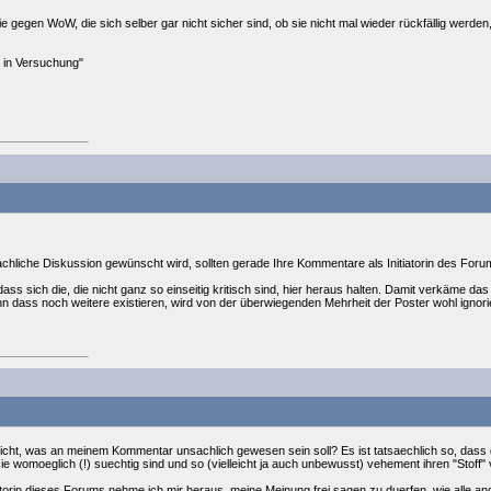
e gegen WoW, die sich selber gar nicht sicher sind, ob sie nicht mal wieder rückfällig werde
t in Versuchung"
liche Diskussion gewünscht wird, sollten gerade Ihre Kommentare als Initiatorin des Forums
dass sich die, die nicht ganz so einseitig kritisch sind, hier heraus halten. Damit verkäme
nn dass noch weitere existieren, wird von der überwiegenden Mehrheit der Poster wohl ignorie
icht, was an meinem Kommentar unsachlich gewesen sein soll? Es ist tatsaechlich so, dass d
ie womoeglich (!) suechtig sind und so (vielleicht ja auch unbewusst) vehement ihren "Stoff" 
atorin dieses Forums nehme ich mir heraus, meine Meinung frei sagen zu duerfen, wie alle a