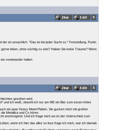
er ist unsachlich. "Das ist bei jeder Sucht so." Feststellung. Punkt.
mit gerne leben, ohne süchtig zu sein? Haben Sie keine Träume? Wenn
 sie voneinander halten.
schlechtes gesehen wird.
ol" und ich weiß, obwohl ich nur am WE ein Bier zum essen trinke
auch ein paar Heavy Metel Platten. Sie gucken mich mit großen
 die Metallica und Co hören.
cht anstrengend. Und ich frage mich wo ist der Unterschied zum
eben, wenn ich hier das alles so lese frage ich mich, war ich damals