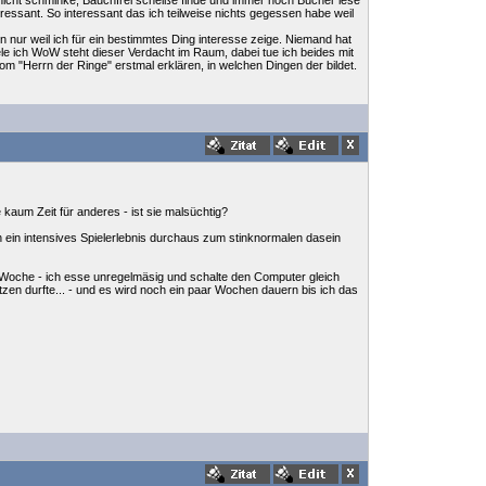
h nicht schminke, Bauchfrei scheiße finde und immer noch Bücher lese
eressant. So interessant das ich teilweise nichts gegessen habe weil
 nur weil ich für ein bestimmtes Ding interesse zeige. Niemand hat
iele ich WoW steht dieser Verdacht im Raum, dabei tue ich beides mit
om "Herrn der Ringe" erstmal erklären, in welchen Dingen der bildet.
 kaum Zeit für anderes - ist sie malsüchtig?
h ein intensives Spielerlebnis durchaus zum stinknormalen dasein
er Woche - ich esse unregelmäsig und schalte den Computer gleich
en durfte... - und es wird noch ein paar Wochen dauern bis ich das