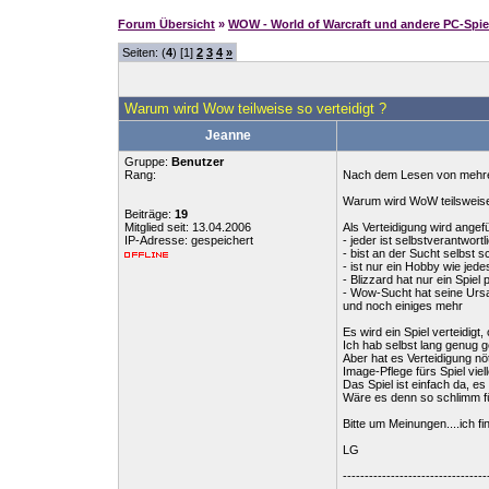
Forum Übersicht
»
WOW - World of Warcraft und andere PC-Spie
Seiten: (
4
) [1]
2
3
4
»
Warum wird Wow teilweise so verteidigt ?
Jeanne
Gruppe:
Benutzer
Rang:
Nach dem Lesen von mehrere
Warum wird WoW teilsweise 
Beiträge:
19
Mitglied seit: 13.04.2006
Als Verteidigung wird angefü
IP-Adresse: gespeichert
- jeder ist selbstverantwortl
- bist an der Sucht selbst s
- ist nur ein Hobby wie jed
- Blizzard hat nur ein Spiel
- Wow-Sucht hat seine Ursac
und noch einiges mehr
Es wird ein Spiel verteidi
Ich hab selbst lang genug 
Aber hat es Verteidigung nöt
Image-Pflege fürs Spiel viell
Das Spiel ist einfach da, es 
Wäre es denn so schlimm f
Bitte um Meinungen....ich fi
LG
---------------------------------