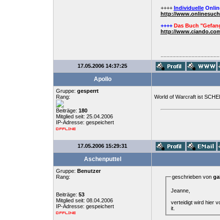
++++
Individuelle
Onlin
http://www.onlinesuc
++++
Das Buch "Gefang
http://www.ciando.com
........................................
17.05.2006 14:37:25
Apollo
Gruppe:
gesperrt
Rang:
World of Warcraft ist SCHEIß
Beiträge:
180
Mitglied seit: 25.04.2006
IP-Adresse: gespeichert
17.05.2006 15:29:31
Aschenputtel
Gruppe:
Benutzer
Rang:
geschrieben von
ga
Jeanne,
Beiträge:
53
Mitglied seit: 08.04.2006
verteidigt wird hier
IP-Adresse: gespeichert
it.