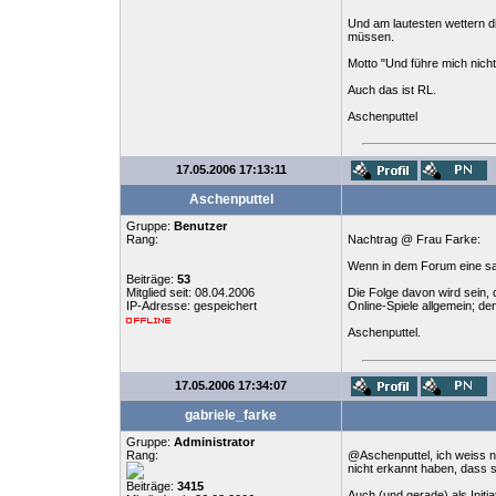
Und am lautesten wettern di
müssen.
Motto "Und führe mich nich
Auch das ist RL.
Aschenputtel
17.05.2006 17:13:11
Aschenputtel
Gruppe:
Benutzer
Rang:
Nachtrag @ Frau Farke:
Wenn in dem Forum eine sach
Beiträge:
53
Mitglied seit: 08.04.2006
Die Folge davon wird sein, 
IP-Adresse: gespeichert
Online-Spiele allgemein; de
Aschenputtel.
17.05.2006 17:34:07
gabriele_farke
Gruppe:
Administrator
Rang:
@Aschenputtel, ich weiss n
nicht erkannt haben, dass s
Beiträge:
3415
Auch (und gerade) als Initi