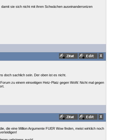
n, damit sie sich nicht mit ihren Schwächen auseinandersetzen
 doch sachlich sein. Der oben ist es nicht.
 das Forum zu einem einseitigen Hetz-Platz gegen WoW. Nicht mal gegen
rt.
ie, die eine Million Argumente FUER Wow finden, meist wirklich noch
verteidigen!
nderen uebrigens auch!