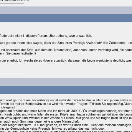
ede sein, nicht in diesem Forum. Übertreibung, also unsachlich.
l gerade Ihnen nicht sagen, dass der Sinn Ihres Postings *zwischen* den Zeilen steht - und d
und überhaupt der Stoff, aus dem die Träume sind) auch von Leuten verteidigt wird, die da
 wenn Sie daran festhalten?
rum erledigt. Ich wechsele zu 4players zurück, da sagen die Leute wenigstens deutlich, was
ich wird gar nicht mal so verteidigt es ist mehr die Tatsache das in allem und jedem etwas 
rmin bei meiner Betriebsärtztin sie wird mich wieder Fragen: "Trinken Sie regelmäßig Alkoh
gfrage ist.
llegen und erzähle das mein Mann und ich mehr als 3000 CD´s unser eigen nennen, darunter 
hr Kaufsüchtig und wann fallen die ersten Köpfe, man hat ja schlimmes gehört über die Leute
ch WoW spiele und zweimal in der Woche auf einen Raid gehe und sie fragen mich ist das ni
ielen auch noch Sonntags gegen eine andere Mannschaft.
n der Ringe" bestimmt 1000 mal gelesen, es war für mich eine Flucht aus meinem damaligen L
n in der Grundschule keine Freunde. Ich war zu altkug, das war nicht cool.