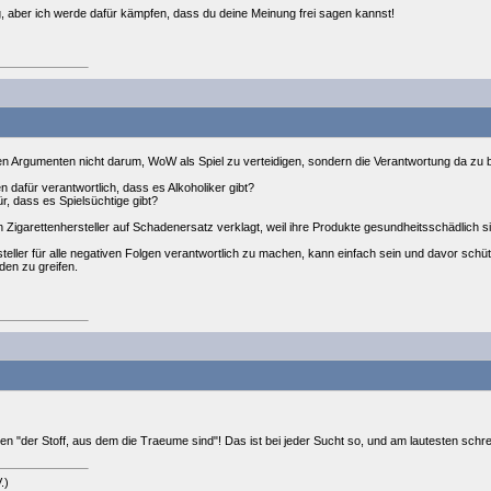
g, aber ich werde dafür kämpfen, dass du deine Meinung frei sagen kannst!
en Argumenten nicht darum, WoW als Spiel zu verteidigen, sondern die Verantwortung da zu b
 dafür verantwortlich, dass es Alkoholiker gibt?
ür, dass es Spielsüchtige gibt?
 Zigarettenhersteller auf Schadenersatz verklagt, weil ihre Produkte gesundheitsschädlich s
teller für alle negativen Folgen verantwortlich zu machen, kann einfach sein und davor schü
nden zu greifen.
igen "der Stoff, aus dem die Traeume sind"! Das ist bei jeder Sucht so, und am lautesten schre
.)