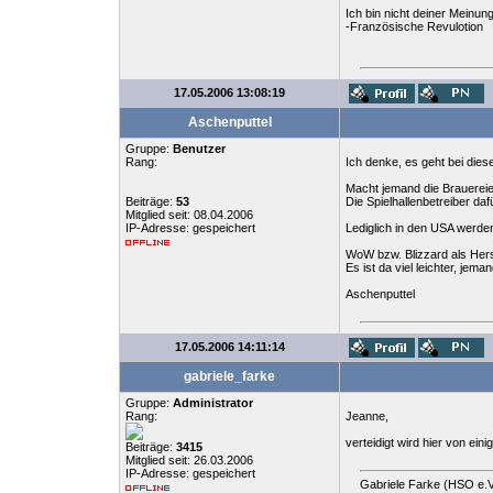
Ich bin nicht deiner Meinun
-Französische Revulotion
17.05.2006 13:08:19
Aschenputtel
Gruppe:
Benutzer
Rang:
Ich denke, es geht bei dies
Macht jemand die Brauereien
Beiträge:
53
Die Spielhallenbetreiber daf
Mitglied seit: 08.04.2006
IP-Adresse: gespeichert
Lediglich in den USA werden
WoW bzw. Blizzard als Hers
Es ist da viel leichter, jema
Aschenputtel
17.05.2006 14:11:14
gabriele_farke
Gruppe:
Administrator
Rang:
Jeanne,
verteidigt wird hier von ein
Beiträge:
3415
Mitglied seit: 26.03.2006
IP-Adresse: gespeichert
Gabriele Farke (HSO e.V