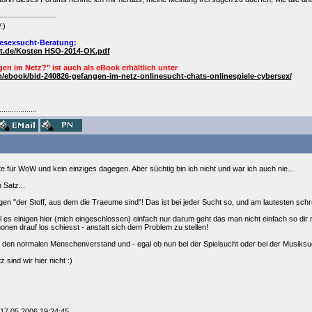
.)
esexsucht-Beratung:
ht.de/Kosten HSO-2014-OK.pdf
en im Netz?" ist auch als
eBook
erhältlich unter
/ebook/bid-240826-gefangen-im-netz-onlinesucht-chats-onlinespiele-cybersex/
..................
e für WoW und kein einziges dagegen. Aber süchtig bin ich nicht und war ich auch nie...
 Satz...
nigen "der Stoff, aus dem die Traeume sind"! Das ist bei jeder Sucht so, und am lautesten schre
il es einigen hier (mich eingeschlossen) einfach nur darum geht das man nicht einfach so dir
nonen drauf los schiesst - anstatt sich dem Problem zu stellen!
an den normalen Menschenverstand und - egal ob nun bei der Spielsucht oder bei der Musiksu
z sind wir hier nicht :)
 17.05.2006 19:24:45