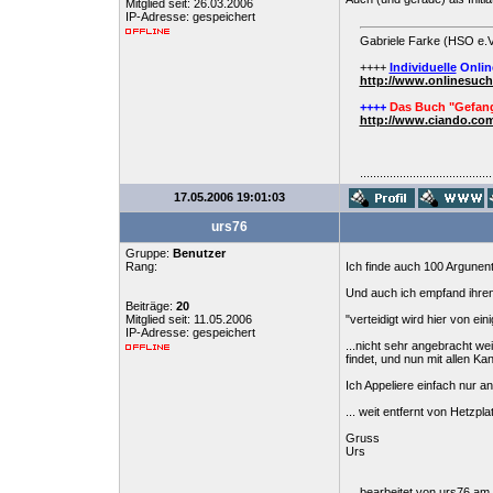
Mitglied seit: 26.03.2006
IP-Adresse: gespeichert
Gabriele Farke (HSO e.V
++++
Individuelle
Onlin
http://www.onlinesuc
++++
Das Buch "Gefang
http://www.ciando.com
........................................
17.05.2006 19:01:03
urs76
Gruppe:
Benutzer
Rang:
Ich finde auch 100 Argunent
Und auch ich empfand ihren
Beiträge:
20
Mitglied seit: 11.05.2006
"verteidigt wird hier von ei
IP-Adresse: gespeichert
...nicht sehr angebracht we
findet, und nun mit allen Ka
Ich Appeliere einfach nur 
... weit entfernt von Hetzplat
Gruss
Urs
bearbeitet von urs76 am