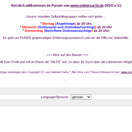
Herzlich willkommen im Forum von
www.onlinesucht.de
(HSO e.V.)
...........................................................
Unsere virtuellen Selbsthilfegruppen treffen sich jeden ...
*
Montag (
Angehörige
)
ab 20 Uhr,
*
Mittwoch (
Onlinespiel-und Onlinekaufsüchtige
)
ab 20 Uhr
*
Donnerstag (
Betroffene Onlinesexsüchtige
)
ab 20 Uhr!
Es geht um EUREN gegenseitigen Erfahrungsaustausch und um die Hilfe zur Selbsthilfe.
...+++ Klick auf den Banner +++
stellt Euer Profil und ruft im Raum die "HILFE" auf, so dass Ihr Euch über die zahlreichen Mögli
iträge unterliegen dem Copyright (C) von Gabriele Farke * Alle Infos zum Thema Onlinesucht hier:
www.onl
....
Language/Sprache: