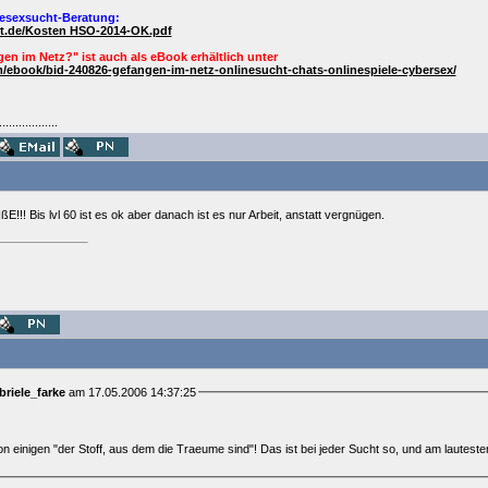
esexsucht-Beratung:
ht.de/Kosten HSO-2014-OK.pdf
en im Netz?" ist auch als
eBook
erhältlich unter
/ebook/bid-240826-gefangen-im-netz-onlinesucht-chats-onlinespiele-cybersex/
..................
E!!! Bis lvl 60 ist es ok aber danach ist es nur Arbeit, anstatt vergnügen.
briele_farke
am 17.05.2006 14:37:25
 von einigen "der Stoff, aus dem die Traeume sind"! Das ist bei jeder Sucht so, und am lautest