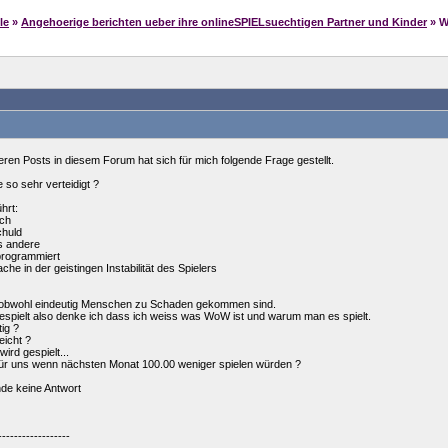
le
»
Angehoerige berichten ueber ihre onlineSPIELsuechtigen Partner und Kinder
» W
n Posts in diesem Forum hat sich für mich folgende Frage gestellt.
so sehr verteidigt ?
hrt:
ich
chuld
es andere
 programmiert
he in der geistingen Instabilität des Spielers
gt, obwohl eindeutig Menschen zu Schaden gekommen sind.
gespielt also denke ich dass ich weiss was WoW ist und warum man es spielt.
ig ?
eicht ?
wird gespielt...
ür uns wenn nächsten Monat 100.00 weniger spielen würden ?
nde keine Antwort
------------------