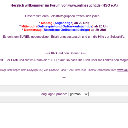
Herzlich willkommen im Forum von
www.onlinesucht.de
(HSO e.V.)
...........................................................
Unsere virtuellen Selbsthilfegruppen treffen sich jeden ...
*
Montag (
Angehörige
)
ab 20 Uhr,
*
Mittwoch (
Onlinespiel-und Onlinekaufsüchtige
)
ab 20 Uhr
*
Donnerstag (
Betroffene Onlinesexsüchtige
)
ab 20 Uhr!
Es geht um EUREN gegenseitigen Erfahrungsaustausch und um die Hilfe zur Selbsthilfe.
...+++ Klick auf den Banner +++
stellt Euer Profil und ruft im Raum die "HILFE" auf, so dass Ihr Euch über die zahlreichen Mögli
iträge unterliegen dem Copyright (C) von Gabriele Farke * Alle Infos zum Thema Onlinesucht hier:
www.onl
....
Language/Sprache: