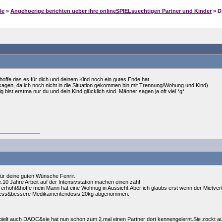
le
»
Angehoerige berichten ueber ihre onlineSPIELsuechtigen Partner und Kinder
» D
hoffe das es für dich und deinem Kind noch ein gutes Ende hat.
 sagen, da ich noch nicht in die Situation gekommen bin,mit Trennung/Wohung und Kind)
tig bist erstma nur du und dein Kind glücklich sind. Männer sagen ja oft viel *g*
für deine guten Wünsche Fenrir.
.10 Jahre Arbeit auf der Intensivstation machen einen zäh!
erhöht&hoffe mein Mann hat eine Wohnug in Aussicht.Aber ich glaubs erst wenn der Mietvertr
ress&bessere Medikamentendosis 20kg abgenommen.
pielt auch DAOC&sie hat nun schon zum 2.mal einen Partner dort kennengelernt.Sie zockt auch