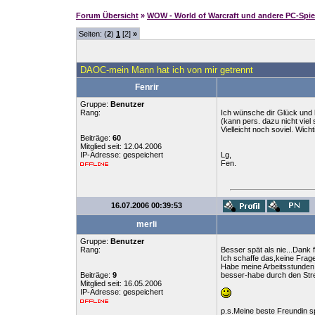
Forum Übersicht
»
WOW - World of Warcraft und andere PC-Spie
Seiten: (
2
)
1
[2]
»
DAOC-mein Mann hat ich von mir getrennt
Fenrir
Gruppe:
Benutzer
Rang:
Ich wünsche dir Glück und 
(kann pers. dazu nicht viel
Vielleicht noch soviel. Wich
Beiträge:
60
Mitglied seit: 12.04.2006
IP-Adresse: gespeichert
Lg,
Fen.
16.07.2006 00:39:53
merli
Gruppe:
Benutzer
Rang:
Besser spät als nie...Dank 
Ich schaffe das,keine Frage
Habe meine Arbeitsstunden 
Beiträge:
9
besser-habe durch den St
Mitglied seit: 16.05.2006
IP-Adresse: gespeichert
p.s.Meine beste Freundin s