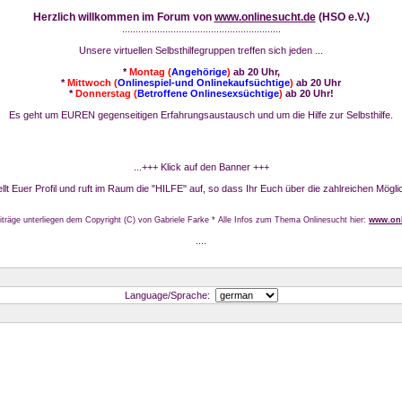
Herzlich willkommen im Forum von
www.onlinesucht.de
(HSO e.V.)
...........................................................
Unsere virtuellen Selbsthilfegruppen treffen sich jeden ...
*
Montag (
Angehörige
)
ab 20 Uhr,
*
Mittwoch (
Onlinespiel-und Onlinekaufsüchtige
)
ab 20 Uhr
*
Donnerstag (
Betroffene Onlinesexsüchtige
)
ab 20 Uhr!
Es geht um EUREN gegenseitigen Erfahrungsaustausch und um die Hilfe zur Selbsthilfe.
...+++ Klick auf den Banner +++
stellt Euer Profil und ruft im Raum die "HILFE" auf, so dass Ihr Euch über die zahlreichen Mögli
iträge unterliegen dem Copyright (C) von Gabriele Farke * Alle Infos zum Thema Onlinesucht hier:
www.onl
....
Language/Sprache: