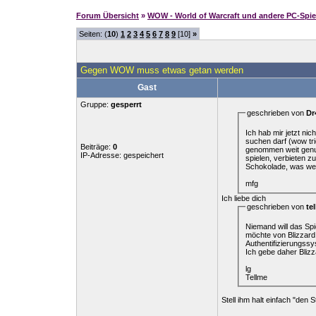
Forum Übersicht
»
WOW - World of Warcraft und andere PC-Spie
Seiten: (
10
)
1
2
3
4
5
6
7
8
9
[10]
»
Gegen WOW muss etwas getan werden
Gast
Gruppe:
gesperrt
geschrieben von
Dr
Ich hab mir jetzt ni
suchen darf (wow tri
Beiträge:
0
genommen weit genug
IP-Adresse: gespeichert
spielen, verbieten z
Schokolade, was weis
mfg
Ich liebe dich
geschrieben von
te
Niemand will das Spi
möchte von Blizzard 
Authentifizierungss
Ich gebe daher Blizz
lg
Tellme
Stell ihm halt einfach "den