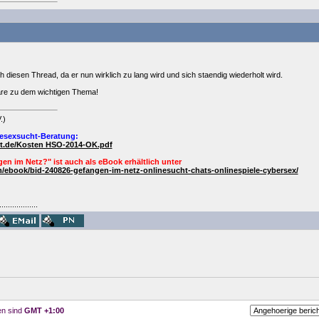
ch diesen Thread, da er nun wirklich zu lang wird und sich staendig wiederholt wird.
re zu dem wichtigen Thema!
.)
esexsucht-Beratung:
ht.de/Kosten HSO-2014-OK.pdf
en im Netz?" ist auch als
eBook
erhältlich unter
/ebook/bid-240826-gefangen-im-netz-onlinesucht-chats-onlinespiele-cybersex/
..................
ten sind
GMT +1:00