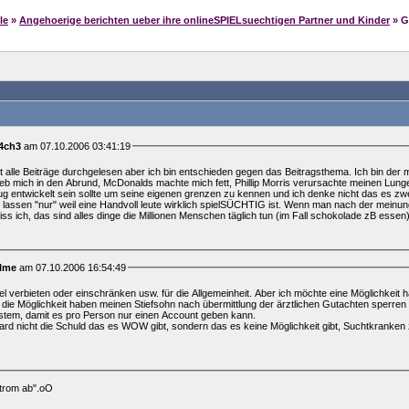
le
»
Angehoerige berichten ueber ihre onlineSPIELsuechtigen Partner und Kinder
» 
4ch3
am 07.10.2006 03:41:19
cht alle Beiträge durchgelesen aber ich bin entschieden gegen das Beitragsthema. Ich bin de
eb mich in den Abrund, McDonalds machte mich fett, Phillip Morris verursachte meinen Lung
 entwickelt sein sollte um seine eigenen grenzen zu kennen und ich denke nicht das es z
u lassen "nur" weil eine Handvoll leute wirklich spielSÜCHTIG ist. Wenn man nach der mein
s ich, das sind alles dinge die Millionen Menschen täglich tun (im Fall schokolade zB essen
llme
am 07.10.2006 16:54:49
el verbieten oder einschränken usw. für die Allgemeinheit. Aber ich möchte eine Möglichkeit 
die Möglichkeit haben meinen Stiefsohn nach übermittlung der ärztlichen Gutachten sperren
ystem, damit es pro Person nur einen Account geben kann.
ard nicht die Schuld das es WOW gibt, sondern das es keine Möglichkeit gibt, Suchtkranken z
 Strom ab".oO