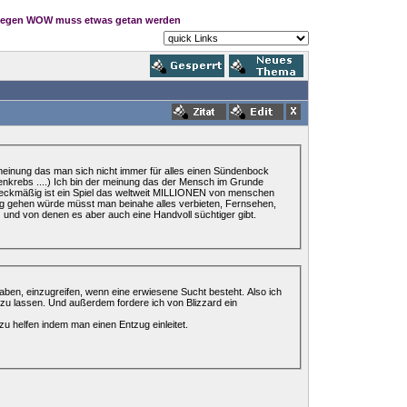
Gegen WOW muss etwas getan werden
r meinung das man sich nicht immer für alles einen Sündenbock
enkrebs ....) Ich bin der meinung das der Mensch im Grunde
weckmäßig ist ein Spiel das weltweit MILLIONEN von menschen
ung gehen würde müsst man beinahe alles verbieten, Fernsehen,
) und von denen es aber auch eine Handvoll süchtiger gibt.
haben, einzugreifen, wenn eine erwiesene Sucht besteht. Also ich
 zu lassen. Und außerdem fordere ich von Blizzard ein
u helfen indem man einen Entzug einleitet.