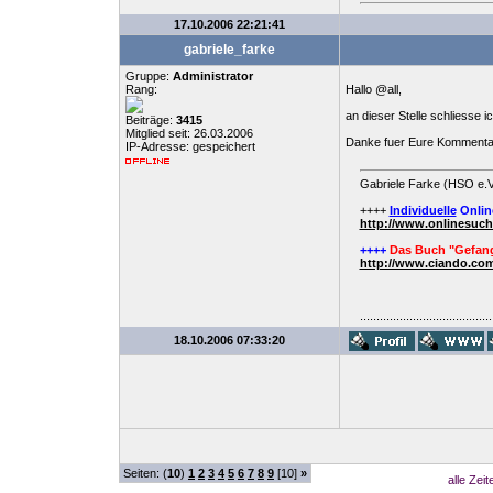
17.10.2006 22:21:41
gabriele_farke
Gruppe:
Administrator
Rang:
Hallo @all,
an dieser Stelle schliesse i
Beiträge:
3415
Mitglied seit: 26.03.2006
Danke fuer Eure Kommenta
IP-Adresse: gespeichert
Gabriele Farke (HSO e.V
++++
Individuelle
Onlin
http://www.onlinesuc
++++
Das Buch "Gefang
http://www.ciando.com
........................................
18.10.2006 07:33:20
Seiten: (
10
)
1
2
3
4
5
6
7
8
9
[10]
»
alle Zei