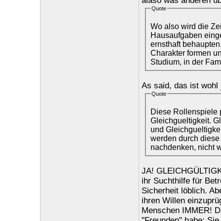
alaso was anderen ü
Quote
Wo also wird die Zei
Hausaufgaben einges
ernsthaft behaupte
Charakter formen un
Studium, in der Fami
As said, das ist woh
Quote
Diese Rollenspiele 
Gleichgueltigkeit. G
und Gleichgueltigke
werden durch diese 
nachdenken, nicht wir
JA! GLEICHGÜLTIGKEIT
ihr Suchthilfe für Bet
Sicherheit löblich. A
ihren Willen einzuprü
Menschen IMMER! Das
"Freunden" habe: Sie