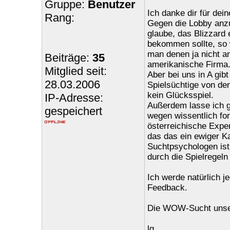
Gruppe:
Benutzer
Ich danke dir für dei
Rang:
Gegen die Lobby anzu
glaube, das Blizzard 
bekommen sollte, so 
man denen ja nicht a
Beiträge:
35
amerikanische Firma
Mitglied seit:
Aber bei uns in A gib
28.03.2006
Spielsüchtige von den
kein Glücksspiel.
IP-Adresse:
Außerdem lasse ich ge
gespeichert
wegen wissentlich for
österreichische Expe
das das ein ewiger 
Suchtpsychologen ist
durch die Spielregel
Ich werde natürlich j
Feedback.
Die WOW-Sucht unsere
lg