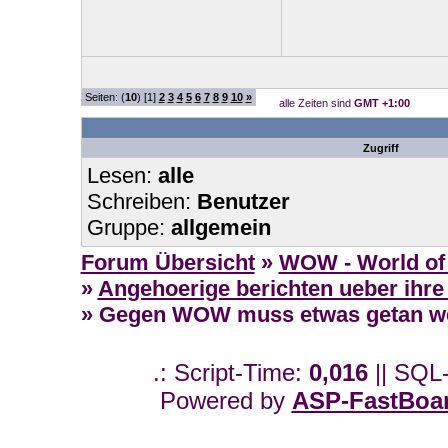
Seiten: (
10
) [1]
2
3
4
5
6
7
8
9
10
»
alle Zeiten sind
GMT +1:00
Zugriff
Lesen:
alle
Schreiben:
Benutzer
Gruppe:
allgemein
Forum Übersicht
»
WOW - World of 
»
Angehoerige berichten ueber ihre
» Gegen WOW muss etwas getan w
.: Script-Time:
0,016
|| SQL
Powered by
ASP-FastBoa