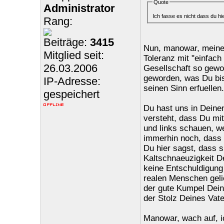
Quote
Administrator
Ich fasse es nicht dass du hie
Rang:
Beiträge:
3415
Nun, manowar, meine 
Mitglied seit:
Toleranz mit "einfach
26.03.2006
Gesellschaft so gewor
geworden, was Du bis
IP-Adresse:
seinen Sinn erfuellen.
gespeichert
Du hast uns in Deinen
versteht, dass Du mit
und links schauen, we
immerhin noch, dass 
Du hier sagst, dass s
Kaltschnaeuzigkeit D
keine Entschuldigung i
realen Menschen geli
der gute Kumpel Deine
der Stolz Deines Vate
Manowar, wach auf, ic