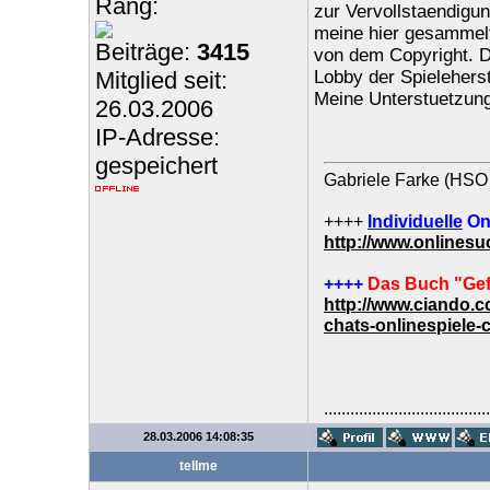
Rang:
zur Vervollstaendigun
meine hier gesammelt
Beiträge:
3415
von dem Copyright. D
Mitglied seit:
Lobby der Spieleherst
Meine Unterstuetzung
26.03.2006
IP-Adresse:
gespeichert
Gabriele Farke (HSO 
++++
Individuelle
On
http://www.onlines
++++
Das Buch "Gef
http://www.ciando.
chats-onlinespiele-
......................................
28.03.2006 14:08:35
tellme