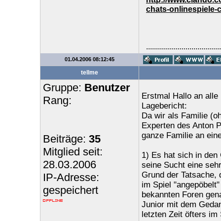
chats-onlinespiele-
......................................
01.04.2006 08:12:45
tellme
Gruppe:
Benutzer
Erstmal Hallo an alle
Rang:
Lagebericht:
Da wir als Familie (o
Experten des Anton P
ganze Familie an ein
Beiträge:
35
Mitglied seit:
1) Es hat sich in de
28.03.2006
seine Sucht eine sehr
Grund der Tatsache, d
IP-Adresse:
im Spiel "angepöbelt"
gespeichert
bekannten Foren gena
Junior mit dem Gedank
letzten Zeit öfters 