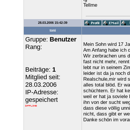
Tellme
28.03.2006 15:42:39
toni
Gruppe:
Benutzer
Mein Sohn wird 17 Jah
Rang:
Am Anfang habe ich 
Wir zerbrachen uns d
fast nicht mehr, renn
lebt nur in seinem Z
Beiträge:
1
leider ist da ja noch
Mitglied seit:
Realschule,mir wird s
28.03.2006
alles total blöd. Er 
schüchtern. Er hat ke
IP-Adresse:
weil er hat ja soviel
gespeichert
ihn von der sucht weg
dass diese völlig unnü
nicht, dass gibt er we
Danke schön im vora