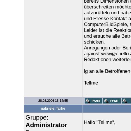
bereits Dimensionen 
überschreiten möchte 
aufzurütteln und hab
und Presse Kontakt a
ComputerBildSpiele, G
Leider ist die Reakti
und ersuche alle Bet
schicken.
Anregungen oder Beric
against.wow@chello.a
Redaktionen weiterlei
lg an alle Betroffenen
Tellme
28.03.2006 13:14:55
gabriele_farke
Gruppe:
Hallo "Tellme",
Administrator