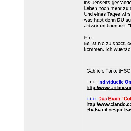
ins Jenseits gestand
Leben noch mehr zu sc
Und eines Tages wirst
was hast denn
DU
au
antworten koennen: "
Hm.
Es ist nie zu spaet,
kommen. Ich wuensch
Gabriele Farke (HSO 
++++
Individuelle
On
http://www.onlines
++++
Das Buch "Gef
http://www.ciando.
chats-onlinespiele-