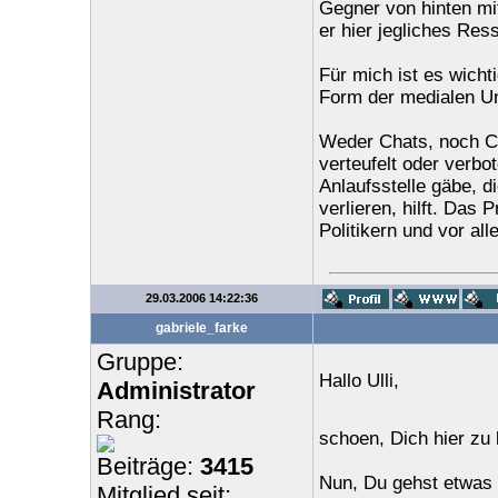
Gegner von hinten mi
er hier jegliches Res
Für mich ist es wicht
Form der medialen Un
Weder Chats, noch Co
verteufelt oder verbo
Anlaufsstelle gäbe, d
verlieren, hilft. Das 
Politikern und vor al
29.03.2006 14:22:36
gabriele_farke
Gruppe:
Hallo Ulli,
Administrator
Rang:
schoen, Dich hier zu
Beiträge:
3415
Nun, Du gehst etwas d
Mitglied seit: