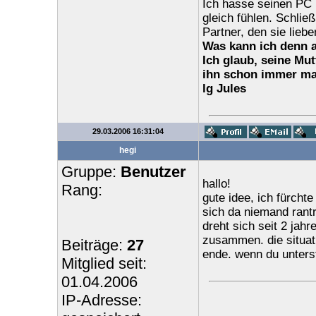
Ich hasse seinen PC 
gleich fühlen. Schließ
Partner, den sie liebe
Was kann ich denn a
Ich glaub, seine Mut
ihn schon immer mac
lg Jules
29.03.2006 16:31:04
hegi
Gruppe:
Benutzer
hallo!
Rang:
gute idee, ich fürchte
sich da niemand rantr
dreht sich seit 2 jah
zusammen. die situati
Beiträge:
27
ende. wenn du unters
Mitglied seit:
01.04.2006
IP-Adresse: