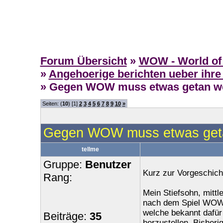
Forum Übersicht
»
WOW - World of 
»
Angehoerige berichten ueber ihre
» Gegen WOW muss etwas getan w
Seiten: (
10
) [1]
2
3
4
5
6
7
8
9
10
»
Gegen WOW muss etwas get
tellme
Gruppe:
Benutzer
Kurz zur Vorgeschich
Rang:
Mein Stiefsohn, mittle
nach dem Spiel WOW.
welche bekannt dafür 
Beiträge:
35
herzustellen. Bisherig