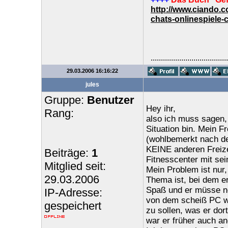
http://www.ciando.
chats-onlinespiele-
......................................
29.03.2006 16:16:22
jules
Gruppe:
Benutzer
Hey ihr,
Rang:
also ich muss sagen, 
Situation bin. Mein F
(wohlbemerkt nach der
KEINE anderen Freizei
Beiträge:
1
Fitnesscenter mit se
Mitglied seit:
Mein Problem ist nur,
29.03.2006
Thema ist, bei dem e
Spaß und er müsse noc
IP-Adresse:
von dem scheiß PC we
gespeichert
zu sollen, was er dort
war er früher auch an