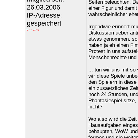
Seiten beleuchten. Da
26.03.2006
einer Figur und dami
IP-Adresse:
wahrscheinlicher eher
gespeichert
Irgendwie erinnert mi
Diskussion ueber anti
etwas genommen, sond
haben ja eh einen Fim
Protest in uns aufste
Menschenrechte und Fr
... tun wir uns mit so
wir diese Spiele unb
den Spielern in diese
ein zusaetzliches Zei
noch 24 Stunden, und
Phantasiespiel sitze,
nicht?
Wo also wird die Zeit 
Hausaufgaben eingesp
behaupten, WoW und a
formen und sie weite