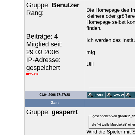
Gruppe:
Benutzer
Die Homepage des Inst
Rang:
kleinere oder größere
Homepage selbst konn
finden.
Beiträge:
4
Ich werden das Instit
Mitglied seit:
29.03.2006
mfg
IP-Adresse:
Ulli
gespeichert
01.04.2006 17:27:28
Gast
Gruppe:
gesperrt
geschrieben von
gabriele_f
die "virtuelle Muedigkeit" ei
Wird die Spieler mit 