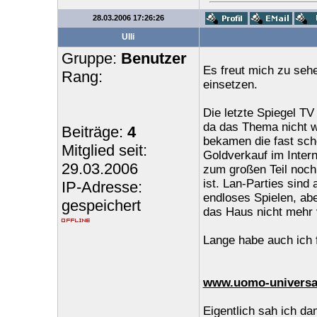
28.03.2006 17:26:26
Ulli
Gruppe:
Benutzer
Es freut mich zu seh
Rang:
einsetzen.
Die letzte Spiegel T
da das Thema nicht w
Beiträge:
4
bekamen die fast sch
Mitglied seit:
Goldverkauf im Intern
29.03.2006
zum großen Teil noch
ist. Lan-Parties sind
IP-Adresse:
endloses Spielen, abe
gespeichert
das Haus nicht mehr 
Lange habe auch ich f
www.uomo-universal
Eigentlich sah ich d