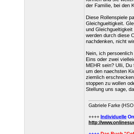
der Familie, bei den K
Diese Rollenspiele pa
Gleichgueltigkeit. Gl
und Gleichgueltigkei
werden durch diese O
nachdenken, nicht wirk
Nein, ich persoenlich
Eins oder zwei viell
MEHR sein? Ulli, Du f
um den naechsten Kic
ziemlich erschrecken
stoppen zu wollen ode
Stellung uns sage, da
Gabriele Farke (HSO 
++++
Individuelle
On
http://www.onlines
++++
Das Buch "Gef