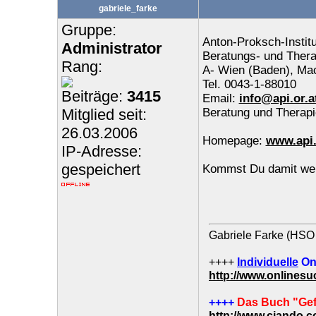
gabriele_farke
Gruppe:
Anton-Proksch-Instit
Administrator
Beratungs- und Ther
Rang:
A- Wien (Baden), Ma
Tel. 0043-1-88010
Beiträge:
3415
Email:
info@api.or.a
Mitglied seit:
Beratung und Therapi
26.03.2006
Homepage:
www.api.
IP-Adresse:
gespeichert
Kommst Du damit wei
Gabriele Farke (HSO 
++++
Individuelle
On
http://www.onlines
++++
Das Buch "Gef
http://www.ciando.