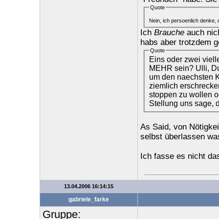
Quote
Nein, ich persoenlich denke, 
Ich
Brauche
auch nich
habs aber trotzdem g
Quote
Eins oder zwei viel
MEHR sein? Ulli, Du 
um den naechsten K
ziemlich erschrecke
stoppen zu wollen o
Stellung uns sage, 
As Said, von Nötigkei
selbst überlassen was
Ich fasse es nicht das
13.04.2006 16:14:15
gabriele_farke
Gruppe: