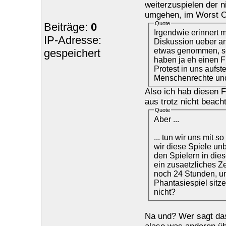
weiterzuspielen der n
umgehen, im Worst Ca
Quote
Beiträge:
0
Irgendwie erinnert 
IP-Adresse:
Diskussion ueber an
etwas genommen, so
gespeichert
haben ja eh einen F
Protest in uns aufst
Menschenrechte und 
Also ich hab diesen 
aus trotz nicht beach
Quote
Aber ...
... tun wir uns mit s
wir diese Spiele un
den Spielern in dies
ein zusaetzliches Ze
noch 24 Stunden, u
Phantasiespiel sitze
nicht?
Na und? Wer sagt d