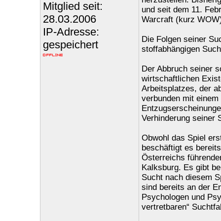
Mitglied seit:
und seit dem 11. Feb
28.03.2006
Warcraft (kurz WOW)
IP-Adresse:
Die Folgen seiner Suc
gespeichert
stoffabhängigen Such
Der Abbruch seiner so
wirtschaftlichen Exis
Arbeitsplatzes, der a
verbunden mit einem t
Entzugserscheinunge
Verhinderung seiner S
Obwohl das Spiel erst
beschäftigt es bereit
Österreichs führender
Kalksburg. Es gibt b
Sucht nach diesem Sp
sind bereits an der E
Psychologen und Psyc
vertretbaren“ Suchtfa