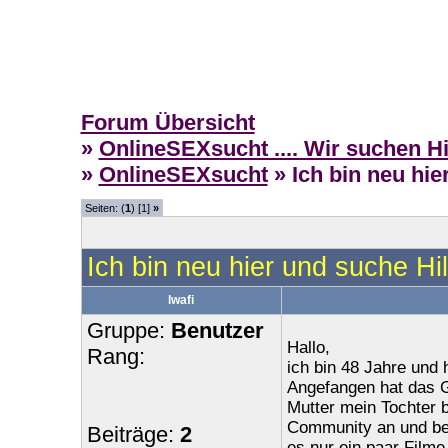
Forum Übersicht
»
OnlineSEXsucht .... Wir suchen H
»
OnlineSEXsucht
» Ich bin neu hi
Seiten: (
1
) [1]
»
Ich bin neu hier und suche H
Iwafi
Gruppe:
Benutzer
Hallo,
Rang:
ich bin 48 Jahre und
Angefangen hat das G
Mutter mein Tochter 
Community an und be
Beiträge:
2
es nur ein paar Filme