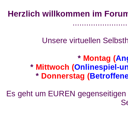
Herzlich willkommen im Foru
........................
Unsere virtuellen Selbsth
*
Montag (
An
*
Mittwoch (
Onlinespiel-u
*
Donnerstag (
Betroffen
Es geht um EUREN gegenseitigen E
Se