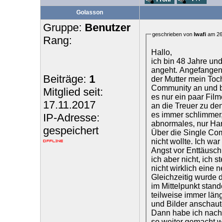
Golasson
Gruppe:
Benutzer
geschrieben von
Iwafi
am 26
Rang:
Hallo,
ich bin 48 Jahre un
angeht. Angefangen 
Beiträge:
1
der Mutter mein Toc
Community an und b
Mitglied seit:
es nur ein paar Film
17.11.2017
an die Treuer zu den
es immer schlimmer,
IP-Adresse:
abnormales, nur Ha
gespeichert
Über die Single Com
nicht wollte. Ich wa
Angst vor Enttäusc
ich aber nicht, ich s
nicht wirklich eine
Gleichzeitig wurde 
im Mittelpunkt sta
teilweise immer län
und Bilder anschaute
Dann habe ich nach
so weiter gemacht w