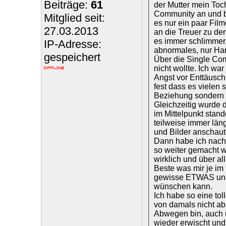
Beiträge:
61
der Mutter mein Toc
Community an und b
Mitglied seit:
es nur ein paar Film
27.03.2013
an die Treuer zu den
es immer schlimmer,
IP-Adresse:
abnormales, nur Ha
gespeichert
Über die Single Com
nicht wollte. Ich wa
Angst vor Enttäuschu
fest dass es vielen 
Beziehung sondern
Gleichzeitig wurde 
im Mittelpunkt sta
teilweise immer län
und Bilder anschaute
Dann habe ich nach
so weiter gemacht w
wirklich und über al
Beste was mir je im 
gewisse ETWAS und s
wünschen kann.
Ich habe so eine tol
von damals nicht ab
Abwegen bin, auch u
wieder erwischt und 