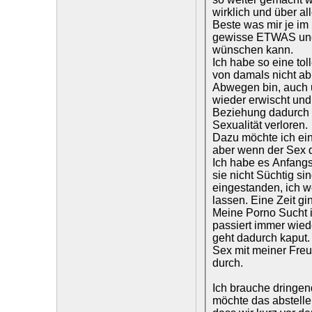
wirklich und über al
Beste was mir je im 
gewisse ETWAS und s
wünschen kann.
Ich habe so eine tol
von damals nicht ab
Abwegen bin, auch u
wieder erwischt und 
Beziehung dadurch k
Sexualität verloren.
Dazu möchte ich ein
aber wenn der Sex da
Ich habe es Anfangs
sie nicht Süchtig si
eingestanden, ich we
lassen. Eine Zeit gi
Meine Porno Sucht is
passiert immer wied
geht dadurch kaput.
Sex mit meiner Freu
durch.
Ich brauche dringend
möchte das abstellen