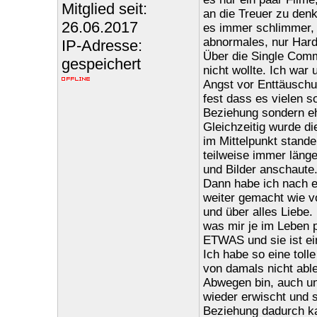
Mitglied seit:
an die Treuer zu denk
26.06.2017
es immer schlimmer, 
abnormales, nur Hard
IP-Adresse:
Über die Single Commu
gespeichert
nicht wollte. Ich war
Angst vor Enttäuschun
fest dass es vielen s
Beziehung sondern e
Gleichzeitig wurde d
im Mittelpunkt stan
teilweise immer läng
und Bilder anschaute.
Dann habe ich nach e
weiter gemacht wie vo
und über alles Liebe.
was mir je im Leben p
ETWAS und sie ist ei
Ich habe so eine tolle
von damals nicht abl
Abwegen bin, auch un
wieder erwischt und s
Beziehung dadurch kap