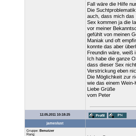
Fall wäre die Hilfe n
Die Suchtproblematik
auch, dass mich das 
Sex kommen ja die l
vor meiner Bekanntsc
gefühlt von meinen G
Maniak und oft empfi
konnte das aber überh
Freundin wäre, weiß i
Ich habe die ganze O
dass dieser Sex nich
Verstrickung eben ni
Die Möglichkeit zur r
wie das einem Wein-K
Liebe Grüße
vom Peter
12.05.2011 10:18:25
jameslust
Gruppe:
Benutzer
Rang: