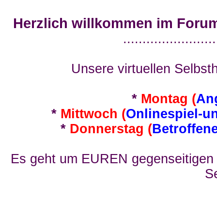
Herzlich willkommen im Foru
........................
Unsere virtuellen Selbsth
*
Montag (
An
*
Mittwoch (
Onlinespiel-u
*
Donnerstag (
Betroffen
Es geht um EUREN gegenseitigen E
Se