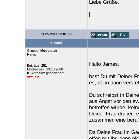
Liebe Grüße,
j.
11.05.2011 12:01:17
subbel
Gruppe:
Moderator
Rang:
Hallo James,
Beiträge:
251
Mitglied seit: 13.10.2008
IP-Adresse: gespeichert
hast Du mit Deiner F
es, denn dann versteh
Du schreibst in Deine
aus Angst vor den ev.
betreffen würde, kei
Deiner Frau drüber re
zusammen eine berufl
Da Deine Frau im Geg
offen mit ihr, denn ni