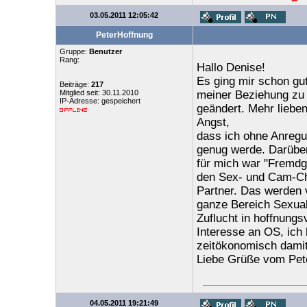
03.05.2011 12:05:42
PeterHoffnung
Gruppe:
Benutzer
Rang:
Hallo Denise!
Es ging mir schon gut,
Beiträge:
217
Mitglied seit: 30.11.2010
meiner Beziehung zu m
IP-Adresse: gespeichert
geändert. Mehr lieben
Angst,
dass ich ohne Anregu
genug werde. Darüber 
für mich war "Fremdge
den Sex- und Cam-Cha
Partner. Das werden v
ganze Bereich Sexuali
Zuflucht in hoffnungs
Interesse an OS, ich 
zeitökonomisch damit
Liebe Grüße vom Pet
04.05.2011 19:21:49