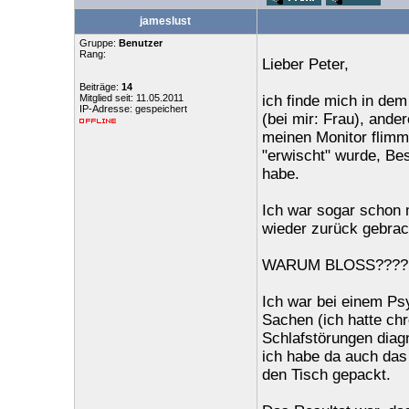
jameslust
Gruppe:
Benutzer
Rang:
Lieber Peter,
Beiträge:
14
Mitglied seit: 11.05.2011
ich finde mich in dem
IP-Adresse: gespeichert
(bei mir: Frau), ande
meinen Monitor flimme
"erwischt" wurde, Bes
habe.
Ich war sogar schon 
wieder zurück gebrac
WARUM BLOSS????
Ich war bei einem Ps
Sachen (ich hatte c
Schlafstörungen diagn
ich habe da auch das 
den Tisch gepackt.