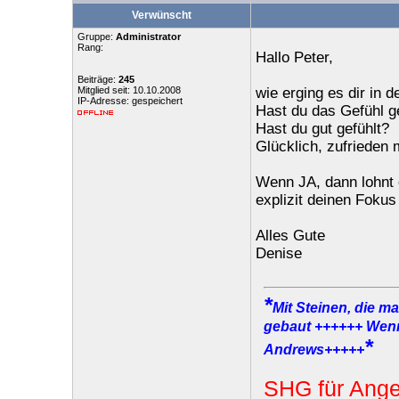
Verwünscht
Gruppe:
Administrator
Rang:
Hallo Peter,
Beiträge:
245
Mitglied seit: 10.10.2008
wie erging es dir in 
IP-Adresse: gespeichert
Hast du das Gefühl ge
Hast du gut gefühlt?
Glücklich, zufrieden m
Wenn JA, dann lohnt
explizit deinen Fokus
Alles Gute
Denise
*
Mit Steinen, die m
gebaut ++++++ Wenn 
*
Andrews+++++
SHG für Ange