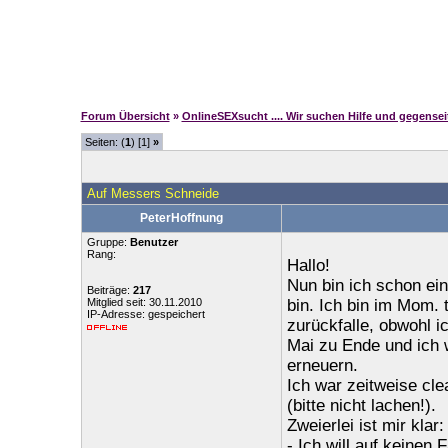
Forum Übersicht
»
OnlineSEXsucht .... Wir suchen Hilfe und gegense
Seiten: (
1
) [1]
»
Auf Messers Schneide
PeterHoffnung
Gruppe:
Benutzer
Rang:
Hallo!
Nun bin ich schon ein
Beiträge:
217
Mitglied seit: 30.11.2010
bin. Ich bin im Mom. 
IP-Adresse: gespeichert
zurückfalle, obwohl i
Mai zu Ende und ich w
erneuern.
Ich war zeitweise cl
(bitte nicht lachen!).
Zweierlei ist mir klar:
- Ich will auf keinen