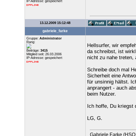
IP-Adresse: gespeichert
13.12.2009 15:12:48
gabriele_farke
Gruppe:
Administrator
Rang:
Hellsurfer, wir empf
Beiträge:
3415
da schreibst, ist wirk
Mitglied seit: 26.03.2006
nicht zu nahe treten,
IP-Adresse: gespeichert
Schreibe doch mal He
Sicherheit eine Antw
für unsinnig hältst. 
anprangert - auch abs
beim Nutzer.
Ich hoffe, Du kriegst 
LG, G.
Gabriele Farke (HSO 