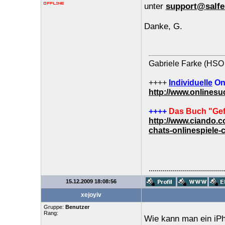
unter
support@salfe
Danke, G.
Gabriele Farke (HSO 
++++
Individuelle
On
http://www.onlines
++++
Das Buch "Gef
http://www.ciando.
chats-onlinespiele-
......................................
15.12.2009 18:08:56
xejoyiv
Gruppe:
Benutzer
Rang:
Wie kann man ein iPh