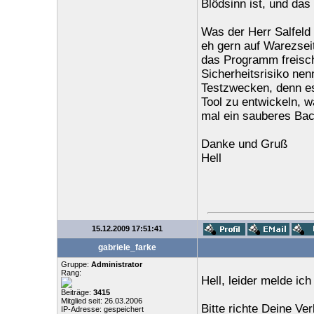
Blödsinn ist, und das 
Was der Herr Salfeld 
eh gern auf Warezsei
das Programm freisch
Sicherheitsrisiko nen
Testzwecken, denn es 
Tool zu entwickeln, w
mal ein sauberes Ba
Danke und Gruß
Hell
15.12.2009 17:51:41
gabriele_farke
Gruppe:
Administrator
Rang:
Hell, leider melde ic
Beiträge:
3415
Mitglied seit: 26.03.2006
Bitte richte Deine Ve
IP-Adresse: gespeichert