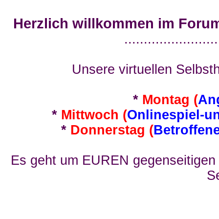
Herzlich willkommen im Foru
........................
Unsere virtuellen Selbsth
*
Montag (
An
*
Mittwoch (
Onlinespiel-u
*
Donnerstag (
Betroffen
Es geht um EUREN gegenseitigen E
Se