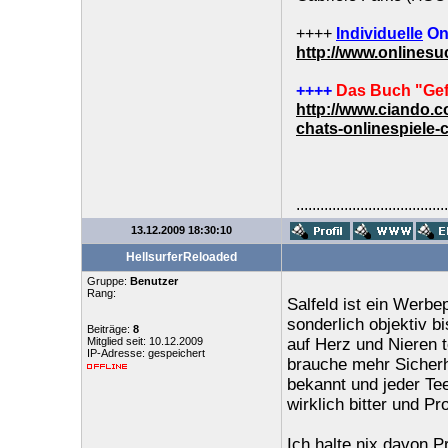
++++
Individuelle
On
http://www.onlines
++++
Das Buch "Gef
http://www.ciando.
chats-onlinespiele-
......................................
13.12.2009 18:30:10
HellsurferReloaded
Gruppe:
Benutzer
Rang:
Salfeld ist ein Werbe
sonderlich objektiv 
Beiträge:
8
Mitglied seit: 10.12.2009
auf Herz und Nieren t
IP-Adresse: gespeichert
brauche mehr Sicherh
bekannt und jeder Te
wirklich bitter und P
Ich halte nix davon 