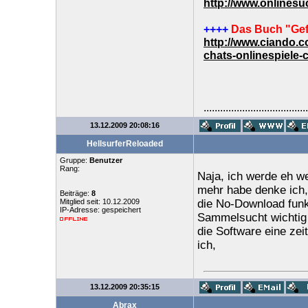
http://www.onlines
++++
Das Buch "Gef
http://www.ciando.
chats-onlinespiele-
......................................
13.12.2009 20:08:16
HellsurferReloaded
Gruppe:
Benutzer
Rang:
Naja, ich werde eh w
mehr habe denke ich, 
Beiträge:
8
Mitglied seit: 10.12.2009
die No-Download funk
IP-Adresse: gespeichert
Sammelsucht wichtig 
die Software eine zeit
ich,
13.12.2009 20:35:15
Abrax