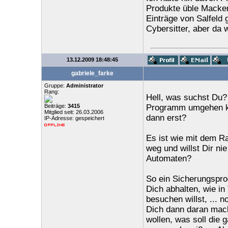
Produkte üble Macken
Einträge von Salfeld 
Cybersitter, aber da 
13.12.2009 18:48:45
gabriele_farke
Gruppe:
Administrator
Rang:
Hell, was suchst Du?
Beiträge:
3415
Programm umgehen kö
Mitglied seit: 26.03.2006
dann erst?
IP-Adresse: gespeichert
Es ist wie mit dem R
weg und willst Dir ni
Automaten?
So ein Sicherungspr
Dich abhalten, wie in
besuchen willst, ... 
Dich dann daran mac
wollen, was soll die 