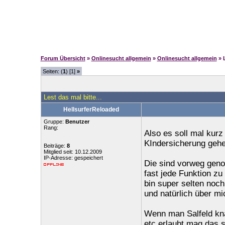
Forum Übersicht
»
Onlinesucht allgemein
»
Onlinesucht allgemein
» 
Seiten: (
1
) [1]
»
Lest das mal bitte...
HellsurferReloaded
Gruppe:
Benutzer
Rang:
Also es soll mal kurz
KIndersicherung gehe
Beiträge:
8
Mitglied seit: 10.12.2009
IP-Adresse: gespeichert
Die sind vorweg geno
fast jede Funktion zu
bin super selten noc
und natürlich über mi
Wenn man Salfeld knal
etc erlaubt mag das s