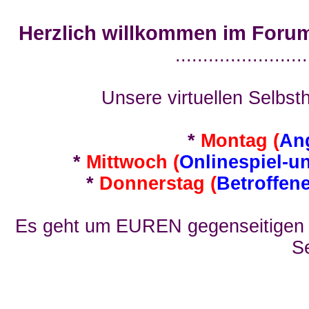
Herzlich willkommen im Foru
........................
Unsere virtuellen Selbsth
*
Montag (
An
*
Mittwoch (
Onlinespiel-u
*
Donnerstag (
Betroffen
Es geht um EUREN gegenseitigen E
Se