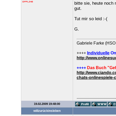
bitte sie, heute noch
gut.
Tut mir so leid :-(
G.
Gabriele Farke (HSO 
++++
Individuelle
On
http://www.onlines
++++
Das Buch "Gef
http://www.ciando.
chats-onlinespiele-
......................................
19.02.2009 19:48:00
willzurückinsleben