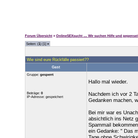
Forum Übersicht
»
OnlineSEXsucht .... Wir suchen Hilfe und gegense
Seiten: (
1
) [1]
»
Wie sind eure Rückfälle passiert??
Gast
Gruppe:
gesperrt
Hallo mal wieder.
Beiträge:
0
Nachdem ich vor 2 Ta
IP-Adresse: gespeichert
Gedanken machen, wi
Bei mir war es Unacht
absichtlich ins Netz 
Spammail bekommen d
ein Gedanke: " Das m
Tage ohne Schwirigke