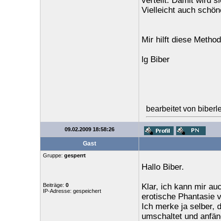
verteilt. Damit wird si
Vielleicht auch schön
Mir hilft diese Metho
lg Biber
bearbeitet von biber
09.02.2009 18:58:26
Gast
Gruppe:
gesperrt
Hallo Biber.
Beiträge:
0
Klar, ich kann mir a
IP-Adresse: gespeichert
erotische Phantasie v
Ich merke ja selber, 
umschaltet und anfän