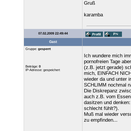
Gruß
karamba
07.02.2009 22:49:44
Gast
Gruppe:
gesperrt
Ich wundere mich imme
pornofreien Tage abe
Beiträge:
0
(z.B. jetzt gerade) sc
IP-Adresse: gespeichert
mich, EINFACH NICH
wieder da und unter
SCHLIMM nochmal na
Die Diskrepanz zwisch
auch z.B. vom Essen 
dasitzen und denken:
schlecht fühlt?).
Muß mal wieder versu
zu empfinden...