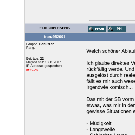
31.01.2009 11:43:05
franz952001
Gruppe:
Benutzer
Rang:
Welch schöner Ablauf
Beiträge:
22
Mitglied seit: 13.11.2007
Ich glaube direktes V
IP-Adresse: gespeichert
rückfällig werde. Und
ausgelöst durch real
fällt es mir auch wes
irgendwie komisch...
Das mit der SB vorm P
etwas, was mir in dem
gewisse Situationen 
- Müdigkeit
- Langeweile