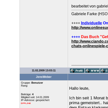
bearbeitet von gabri
Gabriele Farke (HSO 
++++
Individuelle
On
http://www.onlines
++++
Das Buch "Gef
http://www.ciando.
chats-onlinespiele-
......................................
11.02.2009 13:03:11
JensWeber
Gruppe:
Benutzer
Rang:
Hallo leute,
Beiträge:
4
Mitglied seit: 14.01.2009
Ich bin seit 1 Monat 
IP-Adresse: gespeichert
prima gemeistert.. ha
dem Entzug klarkom