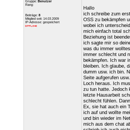
Gruppe:
Benutzer
Rang:
Hallo
ich schreibe zum ers
Beiträge:
8
Mitglied seit: 14.03.2009
OSS zu bekämpfen und 
IP-Adresse: gespeichert
wobei ich unterscheid
mich einfach total sc
Beziehung ist beende
ich sagte mir so deine
was du immer wolltest
immer schlecht und 
bekämpfen. Ich war in
bleiben. Ich glaube, 
dumm usw. ich bin. N
Seite aufgerufen us
Loch heraus. Ich mus
zu tun hatte. Jedoch 
letzte Hausarbeit sch
schlecht fühlen. Dann
Ex, sie hat auch ein 
ich auf und wollte me
und bin wieder im Ne
mich aus dem chat a
schrieb ich auch nich