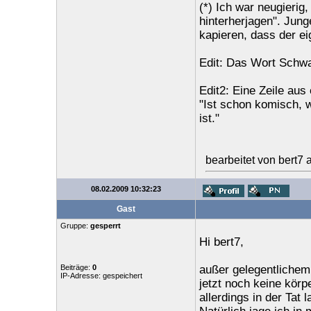
(*) Ich war neugieri
hinterherjagen". Jun
kapieren, dass der e
Edit: Das Wort Schwan
Edit2: Eine Zeile aus
"Ist schon komisch, w
ist."
bearbeitet von bert7
08.02.2009 10:32:23
Gast
Gruppe:
gesperrt
Hi bert7,
Beiträge:
0
außer gelegentlichem
IP-Adresse: gespeichert
jetzt noch keine kör
allerdings in der Tat 