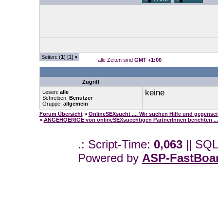
Seiten: (
1
) [1]
»
alle Zeiten sind
GMT +1:00
Zugriff
keine
Lesen:
alle
Schreiben:
Benutzer
Gruppe:
allgemein
Forum Übersicht
»
OnlineSEXsucht .... Wir suchen Hilfe und gegense
»
ANGEHOERIGE von onlineSEXsuechtigen PartnerInnen berichten ...
.: Script-Time:
0,063
|| SQL
Powered by
ASP-FastBoa