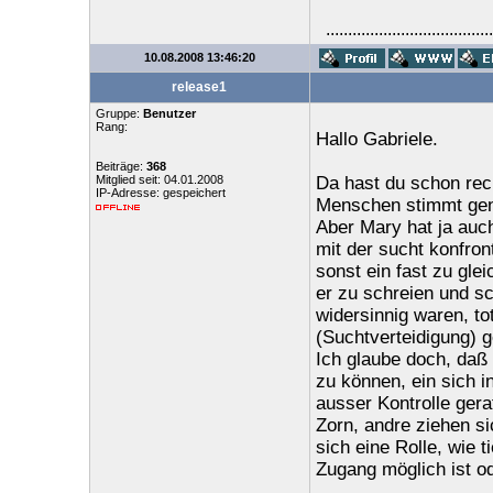
......................................
10.08.2008 13:46:20
release1
Gruppe:
Benutzer
Rang:
Hallo Gabriele.
Beiträge:
368
Mitglied seit: 04.01.2008
Da hast du schon rec
IP-Adresse: gespeichert
Menschen stimmt gena
Aber Mary hat ja auch
mit der sucht konfron
sonst ein fast zu gle
er zu schreien und s
widersinnig waren, to
(Suchtverteidigung) 
Ich glaube doch, daß 
zu können, ein sich in
ausser Kontrolle gera
Zorn, andre ziehen s
sich eine Rolle, wie t
Zugang möglich ist od