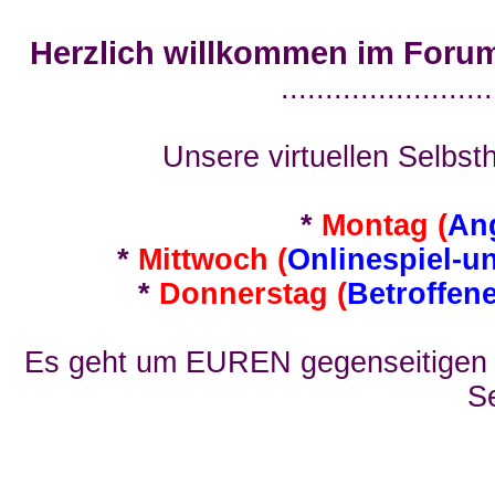
Herzlich willkommen im Foru
........................
Unsere virtuellen Selbsth
*
Montag (
An
*
Mittwoch (
Onlinespiel-u
*
Donnerstag (
Betroffen
Es geht um EUREN gegenseitigen E
Se