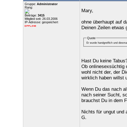
Gruppe:
Administrator
Rang:
Mary,
Beiträge:
3415
Mitglied seit: 26.03.2006
ohne überhaupt auf da
IP-Adresse: gespeichert
Deinen Zeilen etwas 
Quote
Er wurde handgreiflich und diesm
Hast Du keine Tabus
Ob onlinesexsüchtig o
wohl nicht der, der D
wirklich haben willst 
Wenn Du das nach all
nach seiner Sucht, so
brauchst Du in dem Fa
Nichts für ungut und 
G.