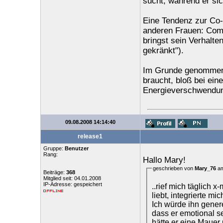
sucht, während er si
Eine Tendenz zur Co-A
anderen Frauen: Comp
bringst sein Verhalten
gekränkt").
Im Grunde genommen 
braucht, bloß bei ei
Energieverschwendu
09.08.2008 14:14:40
release1
Gruppe:
Benutzer
Rang:
Hallo Mary!
geschrieben von
Mary_76
am
Beiträge:
368
Mitglied seit: 04.01.2008
IP-Adresse: gespeichert
..rief mich täglich 
liebt, integrierte mi
Ich würde ihn generel
dass er emotional seh
hätte er eine Mauer