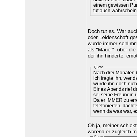
einem gewissen Punk
tut auch wahrschein
Doch tut es. War auc
oder Leidenschaft ge
wurde immer schlimme
als "Mauer", über die
der ihn hinderte, emo
Quote
Nach drei Monaten b
Ich fragte ihn, wer 
würde ihn doch nicht
Eines Abends rief da
sei seine Freundin 
Da er IMMER zu err
telefonierten, dach
wenn da was war, 
Oh ja, meiner schick
wärend er zugleich mi
Quote