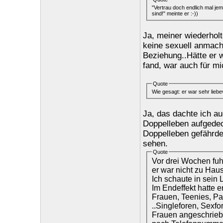
"Vertrau doch endlich mal jema
sind!" meinte er :-))
Ja, meiner wiederhol
keine sexuell anmache
Beziehung..Hätte er w
fand, war auch für mi
Quote
Wie gesagt: er war sehr liebev
Ja, das dachte ich au
Doppelleben aufgedeck
Doppelleben gefährde
sehen.
Quote
Vor drei Wochen fuh
er war nicht zu Hau
Ich schaute in sein L
Im Endeffekt hatte e
Frauen, Teenies, Pa
..Singleforen, Sexfo
Frauen angeschrieben