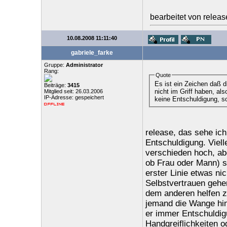
bearbeitet von relea
10.08.2008 11:11:40
gabriele_farke
Gruppe:
Administrator
Rang:
Quote
Es ist ein Zeichen daß d
Beiträge:
3415
nicht im Griff haben, als
Mitglied seit: 26.03.2006
IP-Adresse: gespeichert
keine Entschuldigung, so
release, das sehe ich
Entschuldigung. Viel
verschieden hoch, ab
ob Frau oder Mann) s
erster Linie etwas n
Selbstvertrauen gehen.
dem anderen helfen zu
jemand die Wange hinh
er immer Entschuldig
Handgreiflichkeiten 