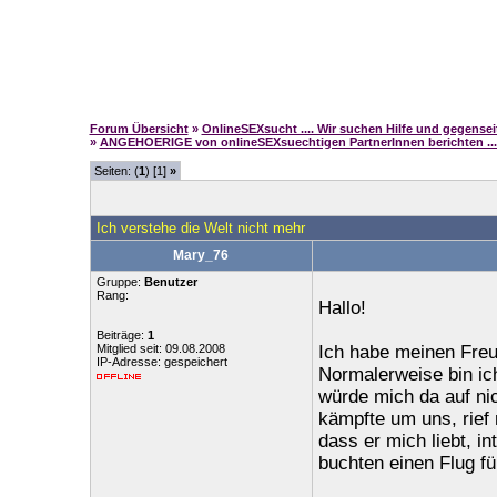
Forum Übersicht
»
OnlineSEXsucht .... Wir suchen Hilfe und gegense
»
ANGEHOERIGE von onlineSEXsuechtigen PartnerInnen berichten ...
Seiten: (
1
) [1]
»
Ich verstehe die Welt nicht mehr
Mary_76
Gruppe:
Benutzer
Rang:
Hallo!
Beiträge:
1
Mitglied seit: 09.08.2008
Ich habe meinen Freu
IP-Adresse: gespeichert
Normalerweise bin ic
würde mich da auf ni
kämpfte um uns, rief 
dass er mich liebt, in
buchten einen Flug f