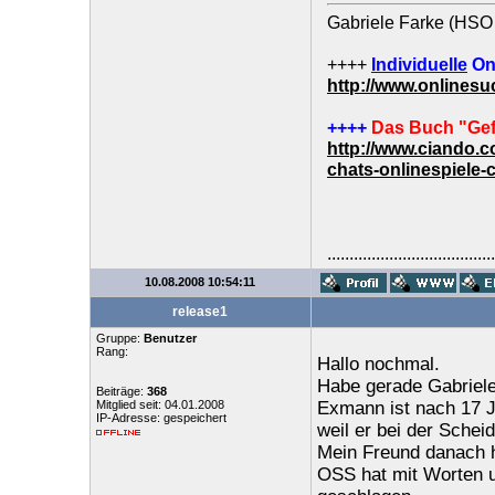
Gabriele Farke (HSO 
++++
Individuelle
On
http://www.onlines
++++
Das Buch "Gef
http://www.ciando.
chats-onlinespiele-
......................................
10.08.2008 10:54:11
release1
Gruppe:
Benutzer
Rang:
Hallo nochmal.
Habe gerade Gabriele 
Beiträge:
368
Mitglied seit: 04.01.2008
Exmann ist nach 17 J
IP-Adresse: gespeichert
weil er bei der Scheid
Mein Freund danach ha
OSS hat mit Worten un