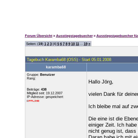
Forum Übersicht
»
Ausstiegstagebuecher
»
Ausstiegstagebuecher f
Seiten: (
19
)
1
2
3
[4]
5
6
7
8
9
10
11
...
19
»
Tagebuch Karamba68 (OSS) - Start 05.01.2008
karamba68
Gruppe:
Benutzer
Rang:
Hallo Jörg,
Beiträge:
438
Mitglied seit: 19.12.2007
vielen Dank für dein
IP-Adresse: gespeichert
Ich bleibe mal auf zw
Die eine ist die Eben
einiger Zeit. Ich hab
nicht genug ist, das
Daran habe ich mit e