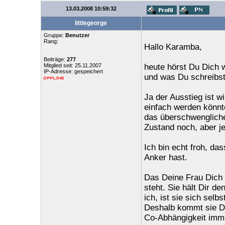
13.03.2008 10:59:32
littlegeorge
Gruppe:
Benutzer
Rang:
Hallo Karamba,
Beiträge:
277
Mitglied seit: 25.11.2007
heute hörst Du Dich w
IP-Adresse: gespeichert
und was Du schreibst 
Ja der Ausstieg ist w
einfach werden könnte
das überschwengliche
Zustand noch, aber j
Ich bin echt froh, da
Anker hast.
Das Deine Frau Dich n
steht. Sie hält Dir d
ich, ist sie sich selb
Deshalb kommt sie D
Co-Abhängigkeit immun