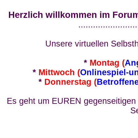
Herzlich willkommen im Foru
........................
Unsere virtuellen Selbsth
*
Montag (
An
*
Mittwoch (
Onlinespiel-u
*
Donnerstag (
Betroffen
Es geht um EUREN gegenseitigen E
Se