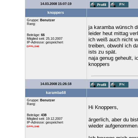
14.03.2008 15:07:19
knoppers
Gruppe:
Benutzer
Rang:
ja karamba wünsch di
leider heut mittag ve
Beiträge:
66
Mitglied seit: 25.10.2007
ich weiß auch nicht w
IP-Adresse: gespeichert
treiben, obwohl ich 
ists zu spät.
naja genug geheult, 
knoppers
14.03.2008 21:26:18
karamba68
Gruppe:
Benutzer
Rang:
Hi Knoppers,
Beiträge:
438
Mitglied seit: 19.12.2007
ärgerlich, aber du bi
IP-Adresse: gespeichert
wieder aufgenommen. 