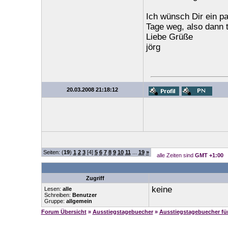
Ich wünsch Dir ein pa
Tage weg, also dann 
Liebe Grüße
jörg
20.03.2008 21:18:12
Seiten: (
19
)
1
2
3
[4]
5
6
7
8
9
10
11
...
19
»
alle Zeiten sind
GMT +1:00
Zugriff
keine
Lesen:
alle
Schreiben:
Benutzer
Gruppe:
allgemein
Forum Übersicht
»
Ausstiegstagebuecher
»
Ausstiegstagebuecher f