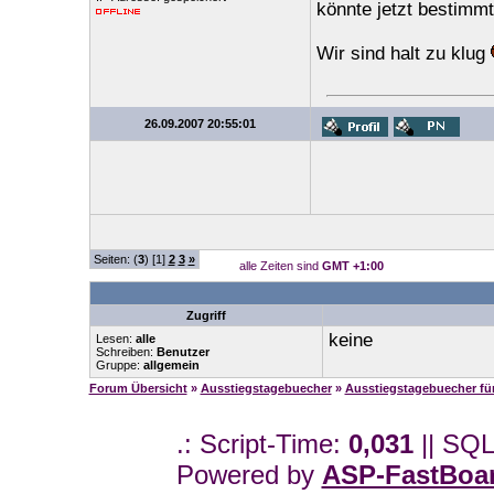
könnte jetzt bestimmt
Wir sind halt zu klug
26.09.2007 20:55:01
Seiten: (
3
) [1]
2
3
»
alle Zeiten sind
GMT +1:00
Zugriff
keine
Lesen:
alle
Schreiben:
Benutzer
Gruppe:
allgemein
Forum Übersicht
»
Ausstiegstagebuecher
»
Ausstiegstagebuecher f
.: Script-Time:
0,031
|| SQL
Powered by
ASP-FastBoa