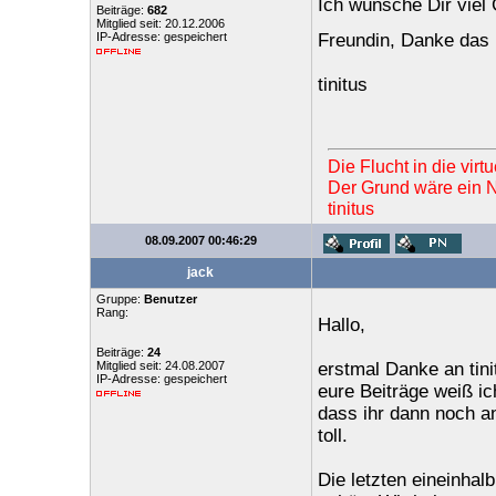
Ich wünsche Dir viel
Beiträge:
682
Mitglied seit: 20.12.2006
IP-Adresse: gespeichert
Freundin, Danke das 
tinitus
Die Flucht in die vir
Der Grund wäre ein Ne
tinitus
08.09.2007 00:46:29
jack
Gruppe:
Benutzer
Rang:
Hallo,
Beiträge:
24
Mitglied seit: 24.08.2007
erstmal Danke an tin
IP-Adresse: gespeichert
eure Beiträge weiß i
dass ihr dann noch a
toll.
Die letzten eineinhal