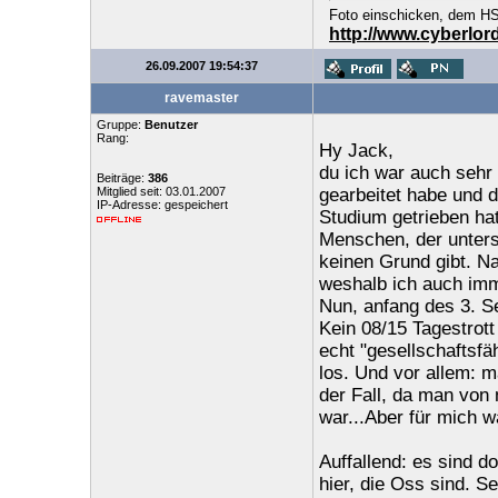
Foto einschicken, dem HSO
http://www.cyberlo
26.09.2007 19:54:37
ravemaster
Gruppe:
Benutzer
Rang:
Hy Jack,
du ich war auch sehr
Beiträge:
386
Mitglied seit: 03.01.2007
gearbeitet habe und 
IP-Adresse: gespeichert
Studium getrieben hat
Menschen, der unters
keinen Grund gibt. Na
weshalb ich auch imm
Nun, anfang des 3. Se
Kein 08/15 Tagestrot
echt "gesellschaftsfä
los. Und vor allem: m
der Fall, da man von
war...Aber für mich 
Auffallend: es sind d
hier, die Oss sind. Se