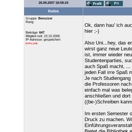
26.09.2007 18:59:24
Ratlos
Gruppe:
Benutzer
Rang:
Ok, dann hau' ich auc
hier ;-)
Beiträge:
647
Mitglied seit: 23.10.2006
IP-Adresse: gespeichert
Also Uni...hey, das 
wirst ganz neue Leut
ist, immer wieder ne
Studentenparties, suc
auch Spaß macht, ...
jeden Fall irre Spaß 
Je nach Studiengang u
die Professoren nach
einfach mal was bele
anschließen und dort 
((be-)Schreiben kannst
Im ersten Semester ori
Druck zu machen. Wic
Einführungsveranstal
Bietet die Bibliothe