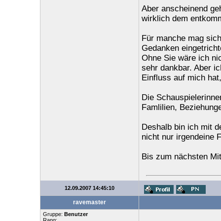
Aber anscheinend gehö
wirklich dem entkom
Für manche mag sich 
Gedanken eingetrichte
Ohne Sie wäre ich ni
sehr dankbar. Aber i
Einfluss auf mich hat
Die Schauspielerinne
Famlilien, Beziehung
Deshalb bin ich mit d
nicht nur irgendein
Bis zum nächsten Mi
12.09.2007 14:45:10
ravemaster
Gruppe:
Benutzer
Rang: