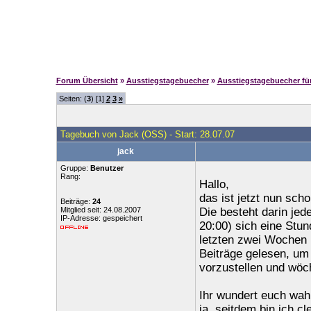
Forum Übersicht
»
Ausstiegstagebuecher
»
Ausstiegstagebuecher f
Seiten: (
3
) [1]
2
3
»
Tagebuch von Jack (OSS) - Start: 28.07.07
jack
Gruppe:
Benutzer
Rang:
Hallo,
das ist jetzt nun sch
Beiträge:
24
Mitglied seit: 24.08.2007
Die besteht darin je
IP-Adresse: gespeichert
20:00) sich eine Stu
letzten zwei Wochen h
Beiträge gelesen, um
vorzustellen und wöch
Ihr wundert euch wah
ja, seitdem bin ich cl