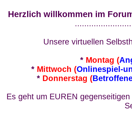
Herzlich willkommen im Foru
........................
Unsere virtuellen Selbsth
*
Montag (
An
*
Mittwoch (
Onlinespiel-u
*
Donnerstag (
Betroffen
Es geht um EUREN gegenseitigen E
Se