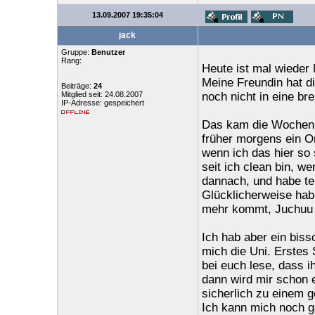
13.09.2007 19:35:04
jack
Gruppe:
Benutzer
Rang:
Heute ist mal wieder 
Meine Freundin hat d
Beiträge:
24
Mitglied seit: 24.08.2007
noch nicht in eine bre
IP-Adresse: gespeichert
Das kam die Wochen 
früher morgens ein O
wenn ich das hier so 
seit ich clean bin, w
dannach, und habe te
Glücklicherweise hab
mehr kommt, Juchuu
Ich hab aber ein biss
mich die Uni. Erstes 
bei euch lese, dass i
dann wird mir schon 
sicherlich zu einem g
Ich kann mich noch g