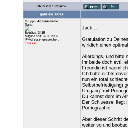
06.09.2007 02:14:52
gabriele_farke
Gruppe:
Administrator
Rang:
Jack ...
Beiträge:
3415
Mitglied seit: 26.03.2006
Gratulation zu Deinem
IP-Adresse: gespeichert
wirklich einen optim
Allerdings, und bitte
Ihr beide doch evtl. 
Freundin ist naemlic
Ich halte nichts davo
nun ein total schlec
Selbstbefriedigung) g
Umgang" mit Pornogra
Du kannst dem im All
Der Schluessel liegt
Pornographie.
Aber dieser Schritt d
weiter so und beobach