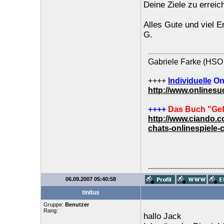
Deine Ziele zu erreic
Alles Gute und viel Er
G.
Gabriele Farke (HSO 
++++
Individuelle
On
http://www.onlines
++++
Das Buch "Gef
http://www.ciando.
chats-onlinespiele-
......................................
06.09.2007 05:40:58
tinitus
Gruppe:
Benutzer
Rang:
hallo Jack