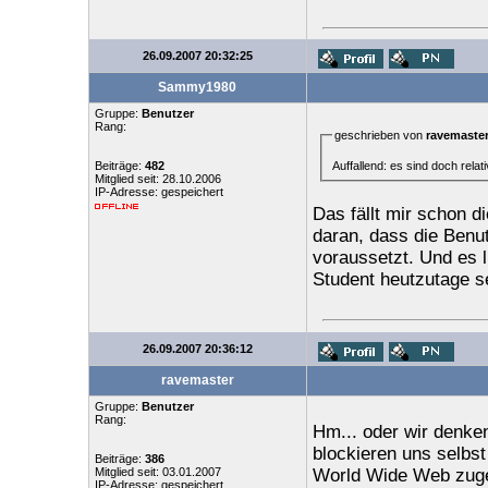
26.09.2007 20:32:25
Sammy1980
Gruppe:
Benutzer
Rang:
geschrieben von
ravemaste
Auffallend: es sind doch relat
Beiträge:
482
Mitglied seit: 28.10.2006
IP-Adresse: gespeichert
Das fällt mir schon di
daran, dass die Benu
voraussetzt. Und es l
Student heutzutage se
26.09.2007 20:36:12
ravemaster
Gruppe:
Benutzer
Rang:
Hm... oder wir denke
blockieren uns selbst
Beiträge:
386
Mitglied seit: 03.01.2007
World Wide Web zugeh
IP-Adresse: gespeichert