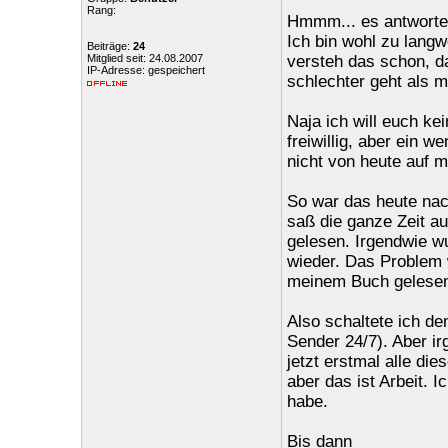
Rang:
Hmmm... es antworte
Ich bin wohl zu langwe
Beiträge:
24
Mitglied seit: 24.08.2007
versteh das schon, d
IP-Adresse: gespeichert
schlechter geht als mi
Naja ich will euch ke
freiwillig, aber ein 
nicht von heute auf m
So war das heute nac
saß die ganze Zeit a
gelesen. Irgendwie w
wieder. Das Problem 
meinem Buch gelesen
Also schaltete ich de
Sender 24/7). Aber i
jetzt erstmal alle die
aber das ist Arbeit. 
habe.
Bis dann