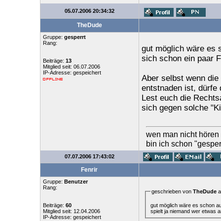
05.07.2006 20:34:32
TheDude
Gruppe:
gesperrt
Rang:
gut möglich wäre es s
sich schon ein paar 
Beiträge:
13
Mitglied seit: 06.07.2006
IP-Adresse: gespeichert
Aber selbst wenn die
entstnaden ist, dürfe
Lest euch die Rechts
sich gegen solche "K
wen man nicht hören wi
bin ich schon "gesper
07.07.2006 17:43:02
Fenrir
Gruppe:
Benutzer
Rang:
geschrieben von
TheDude
a
gut möglich wäre es schon auc
Beiträge:
60
spielt ja niemand wer etwas 
Mitglied seit: 12.04.2006
IP-Adresse: gespeichert