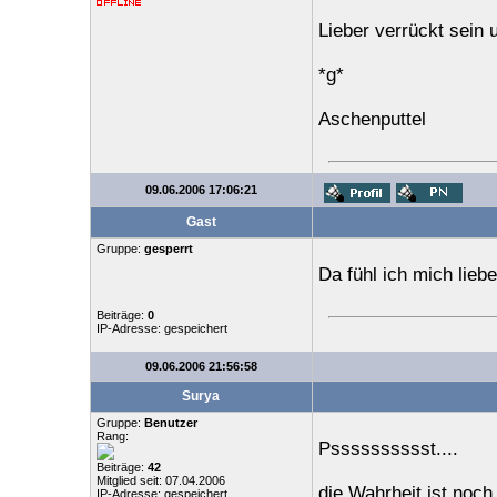
Lieber verrückt sein 
*g*
Aschenputtel
09.06.2006 17:06:21
Gast
Gruppe:
gesperrt
Da fühl ich mich lieb
Beiträge:
0
IP-Adresse: gespeichert
09.06.2006 21:56:58
Surya
Gruppe:
Benutzer
Rang:
Psssssssssst....
Beiträge:
42
Mitglied seit: 07.04.2006
die Wahrheit ist noch 
IP-Adresse: gespeichert