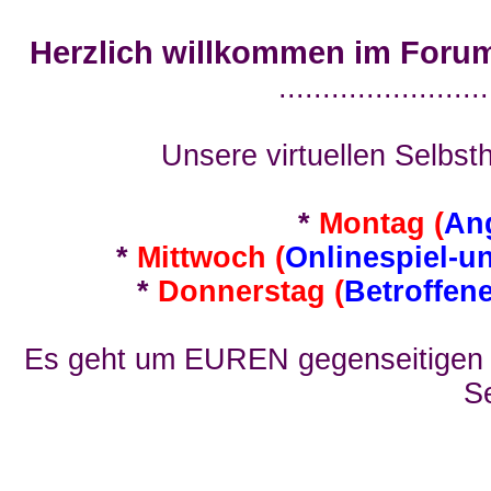
Herzlich willkommen im Foru
........................
Unsere virtuellen Selbsth
*
Montag (
An
*
Mittwoch (
Onlinespiel-u
*
Donnerstag (
Betroffen
Es geht um EUREN gegenseitigen E
Se