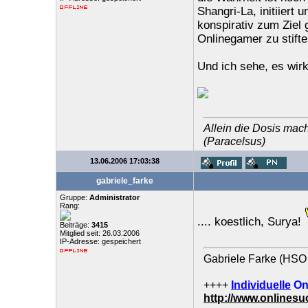
Shangri-La, initiiert 
konspirativ zum Ziel 
Onlinegamer zu stifte
Und ich sehe, es wirk
Allein die Dosis mach
(Paracelsus)
13.06.2006 17:03:38
gabriele_farke
Gruppe:
Administrator
Rang:
.... koestlich, Surya!
Beiträge:
3415
Mitglied seit: 26.03.2006
IP-Adresse: gespeichert
Gabriele Farke (HSO 
++++
Individuelle
On
http://www.onlines