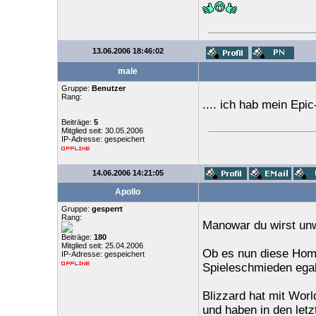
13.06.2006 18:46:02
male
Gruppe:
Benutzer
Rang:
.... ich hab mein Ep
Beiträge:
5
Mitglied seit: 30.05.2006
IP-Adresse: gespeichert
14.06.2006 14:21:05
Apollo
Gruppe:
gesperrt
Rang:
Manowar du wirst unw
Beiträge:
180
Mitglied seit: 25.04.2006
Ob es nun diese Home
IP-Adresse: gespeichert
Spieleschmieden egal
Blizzard hat mit Worl
und haben in den letz