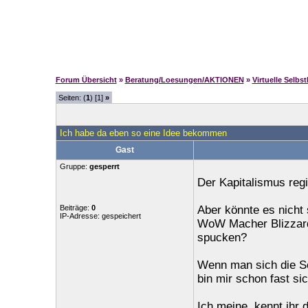
Forum Übersicht
»
Beratung/Loesungen/AKTIONEN
»
Virtuelle Selbs
Seiten: (
1
) [1]
»
Ich habe da eben so eine Idee bekommen
Gast
Gruppe:
gesperrt
Der Kapitalismus regi
Beiträge:
0
Aber könnte es nicht
IP-Adresse: gespeichert
WoW Macher Blizzard 
spucken?
Wenn man sich die Se
bin mir schon fast si
Ich meine, kennt ihr 