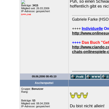
Puh, so einen Schwac
Beiträge:
3415
hoffentlich gibt es n
Mitglied seit: 26.03.2006
IP-Adresse: gespeichert
Gabriele Farke (HSO 
++++
Individuelle
On
http://www.onlines
++++
Das Buch "Gef
http://www.ciando.
chats-onlinespiele-
......................................
09.06.2006 08:45:10
Aschenputtel
Gruppe:
Benutzer
Rang:
Beiträge:
53
Mitglied seit: 08.04.2006
Du bist nicht allein!
IP-Adresse: gespeichert