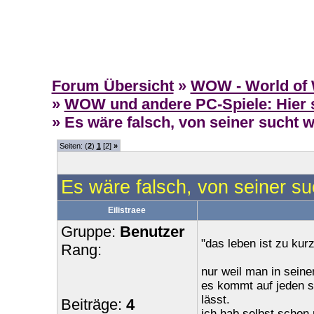
Forum Übersicht
»
WOW - World of 
»
WOW und andere PC-Spiele: Hier s
» Es wäre falsch, von seiner such
Seiten: (
2
)
1
[2]
»
Es wäre falsch, von seiner 
Eilistraee
Gruppe:
Benutzer
"das leben ist zu ku
Rang:
nur weil man in seiner
es kommt auf jeden s
lässt.
Beiträge:
4
ich hab selbst schon 