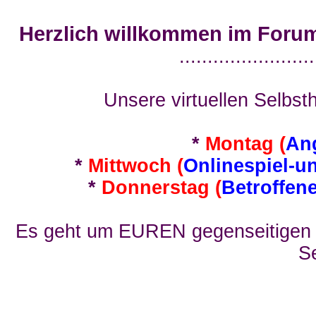
Herzlich willkommen im Foru
........................
Unsere virtuellen Selbsth
*
Montag (
An
*
Mittwoch (
Onlinespiel-u
*
Donnerstag (
Betroffen
Es geht um EUREN gegenseitigen E
Se