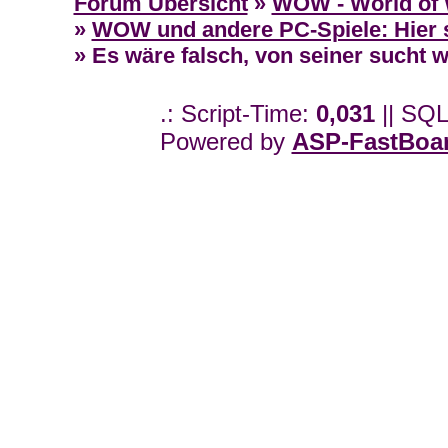
Forum Übersicht
»
WOW - World of 
»
WOW und andere PC-Spiele: Hier s
» Es wäre falsch, von seiner such
.: Script-Time:
0,031
|| SQL
Powered by
ASP-FastBoa