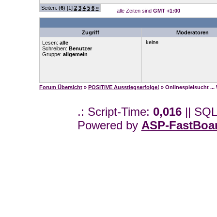
Seiten: (
6
) [1]
2
3
4
5
6
»
alle Zeiten sind
GMT +1:00
Zugriff
Moderatoren
keine
Lesen:
alle
Schreiben:
Benutzer
Gruppe:
allgemein
Forum Übersicht
»
POSITIVE Ausstiegserfolge!
» Onlinespielsucht 
.: Script-Time:
0,016
|| SQL
Powered by
ASP-FastBoa