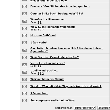
wieder rausfanden aus wow
Domian - Jörn (20) hat den Ausstieg geschafft
Counter Strike Sucht besiegt..oder??? :/
Wow-Sucht - Überwunden
Seite:
1
2
WoW-Sucht; der lange Weg hinaus
Seite:
1
2
3
Mut zum Aufhören!
1 Jahr vorbei
Geschafft...Schulwechsel moeglich ? Handelsschule auf
Gymnasium?
WoW Suchtis : Casual oder eher Pro?
Verzockte ich mein Leben?
Seite:
1
2
...online mal positiv...
Seite:
1
2
3
William Shatner ist Schuld
World of Warcraft - Mein Weg nach Azeroth und zurück
3 Jahre clean!
Seit vorgestern endlich ohne WoW
sortieren nach