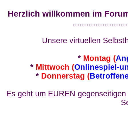
Herzlich willkommen im Foru
........................
Unsere virtuellen Selbsth
*
Montag (
An
*
Mittwoch (
Onlinespiel-u
*
Donnerstag (
Betroffen
Es geht um EUREN gegenseitigen E
Se