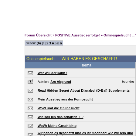
Forum Übersicht
»
POSITIVE Ausstiegserfolge!
» Onlinespielsucht 
Seiten: (
6
) [1]
2
3
4
5
6
»
Onlinespielsucht ... WIR HABEN ES GESCHAFFT!
Thema
Wer Will der kann !
Auktion:
Am Abgrund
beendet
Read Hidden Secret About Dianabol (D-Bal) Supplements
Mein Ausstieg aus der Pornosucht
WoW und die Onlinesucht
Wie soll ich das schaffen ? :/
WoW: Meine Geschichte
wir haben es geschafft und es ist machbar! wie wir rein und