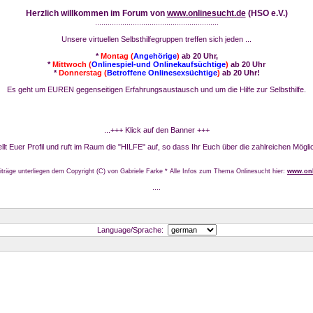
Herzlich willkommen im Forum von
www.onlinesucht.de
(HSO e.V.)
...........................................................
Unsere virtuellen Selbsthilfegruppen treffen sich jeden ...
*
Montag (
Angehörige
)
ab 20 Uhr,
*
Mittwoch (
Onlinespiel-und Onlinekaufsüchtige
)
ab 20 Uhr
*
Donnerstag (
Betroffene Onlinesexsüchtige
)
ab 20 Uhr!
Es geht um EUREN gegenseitigen Erfahrungsaustausch und um die Hilfe zur Selbsthilfe.
...+++ Klick auf den Banner +++
stellt Euer Profil und ruft im Raum die "HILFE" auf, so dass Ihr Euch über die zahlreichen Mögli
iträge unterliegen dem Copyright (C) von Gabriele Farke * Alle Infos zum Thema Onlinesucht hier:
www.onl
....
Language/Sprache: