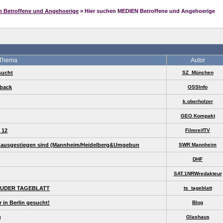
n Betroffene und Angehoerige
» Hier suchen MEDIEN Betroffene und Angehoerige
Thema
Autor
sucht
SZ_München
dback
OSSInfo
k.oberholzer
GEO Kompakt
 12
FilmreifTV
ht ausgestiegen sind (Mannheim/Heidelberg&Umgebun
SWR Mannheim
DHF
SAT.1NRWredakteur
TEHUDER TAGEBLATT
ts_tageblatt
 in Berlin gesucht!
Blog
g
Glashaus