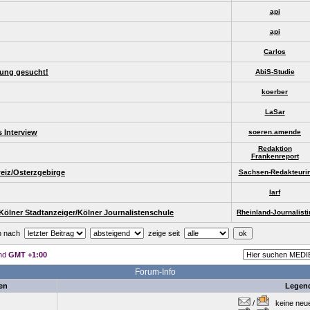
api
api
Carlos
zung gesucht!
AbiS-Studie
koerber
LaSar
 Interview
soeren.amende
Redaktion
Frankenreport
eiz/Osterzgebirge
Sachsen-Redakteuri
larf
Kölner Stadtanzeiger/Kölner Journalistenschule
Rheinland-Journalisti
en nach
zeige seit
ind
GMT +1:00
Forum-Info
en
Legen
/
keine neuen