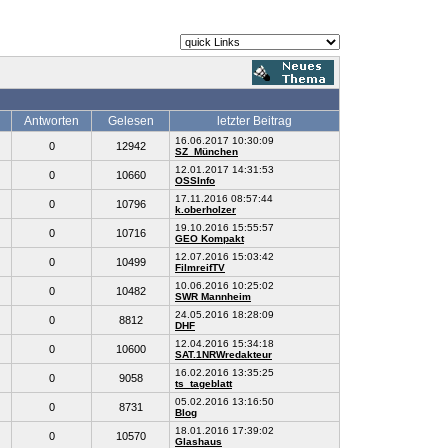
Antworten
Gelesen
letzter Beitrag
16.06.2017 10:30:09
0
12942
SZ_München
12.01.2017 14:31:53
0
10660
OSSInfo
17.11.2016 08:57:44
0
10796
k.oberholzer
19.10.2016 15:55:57
0
10716
GEO Kompakt
12.07.2016 15:03:42
0
10499
FilmreifTV
10.06.2016 10:25:02
0
10482
SWR Mannheim
24.05.2016 18:28:09
0
8812
DHF
12.04.2016 15:34:18
0
10600
SAT.1NRWredakteur
16.02.2016 13:35:25
0
9058
ts_tageblatt
05.02.2016 13:16:50
0
8731
Blog
18.01.2016 17:39:02
0
10570
Glashaus