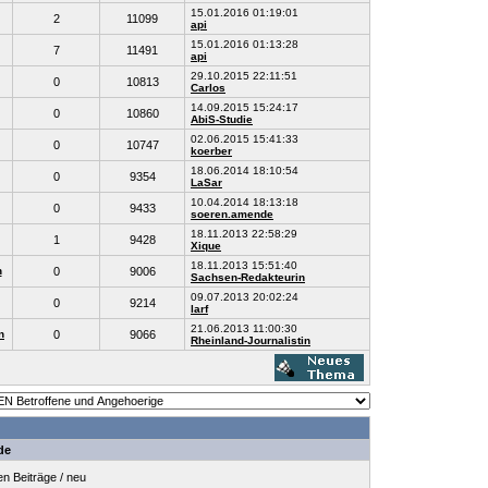
15.01.2016 01:19:01
2
11099
api
15.01.2016 01:13:28
7
11491
api
29.10.2015 22:11:51
0
10813
Carlos
14.09.2015 15:24:17
0
10860
AbiS-Studie
02.06.2015 15:41:33
0
10747
koerber
18.06.2014 18:10:54
0
9354
LaSar
10.04.2014 18:13:18
0
9433
soeren.amende
18.11.2013 22:58:29
1
9428
Xique
18.11.2013 15:51:40
n
0
9006
Sachsen-Redakteurin
09.07.2013 20:02:24
0
9214
larf
21.06.2013 11:00:30
n
0
9066
Rheinland-Journalistin
de
 Beiträge / neu