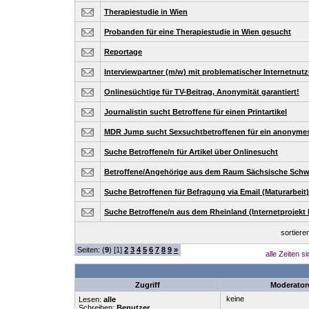
Therapiestudie in Wien
Probanden für eine Therapiestudie in Wien gesucht
Reportage
Interviewpartner (m/w) mit problematischer Internetnut
Onlinesüchtige für TV-Beitrag, Anonymität garantiert!
Journalistin sucht Betroffene für einen Printartikel
MDR Jump sucht Sexsuchtbetroffenen für ein anonymes
Suche Betroffene/n für Artikel über Onlinesucht
Betroffene/Angehörige aus dem Raum Sächsische Schw
Suche Betroffenen für Befragung via Email (Maturarbeit)
Suche Betroffene/n aus dem Rheinland (Internetprojekt 
sortier
Seiten: (
9
) [1]
2
3
4
5
6
7
8
9
»
alle Zeiten s
Zugriff
Moderator
keine
Lesen:
alle
Schreiben:
Benutzer