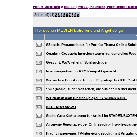
Forum Übersicht
»
Medien (Presse, Hoerfunk, Fernsehen) suche
Seiten: (
9
) [1]
2
3
4
5
6
7
8
9
»
Hier suchen MEDIEN Betroffene und Angehoerige
SZ sucht Protagonisten für Porträt: Thema Online-Spiel
Quarks + Co. sucht Interviewpartner od. generelles Fee
Gesucht: WoW (ehem.) Spielsüchtiger
Interviewpartner für GEO Kompakt gesucht
Wir suchen Betroffene für eine Reportage bei RTL Punkt
SWR (Radio) sucht Menschen, die aus der Internetsuc
Wir suchen dich für eine Spiegel TV Wissen Doku!
SAT.1 NRW SUCHT
Suche Gesprächspartner für Artikel im STADER/BUX
Anonyme Reportage über Onlinesucht - Interviewpartner
Frau für anonymes TV-Interview gesucht - mit Vergütun