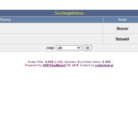
.: Suchergebnisse :.
Thema
Autor
Reecon
Romuald
zeige
.: Script-Time:
0,016
|| SQL-Queries:
5
|| Active-Users:
3 420
:.
Powered by
ASP-FastBoard
HE
v0.8
, hosted by
cyberlord.at