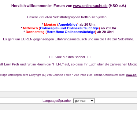
Herzlich willkommen im Forum von
www.onlinesucht.de
(HSO e.V.)
...........................................................
Unsere virtuellen Selbsthilfegruppen treffen sich jeden ...
*
Montag (
Angehörige
)
ab 20 Uhr,
*
Mittwoch (
Onlinespiel-und Onlinekaufsüchtige
)
ab 20 Uhr
*
Donnerstag (
Betroffene Onlinesexsüchtige
)
ab 20 Uhr!
Es geht um EUREN gegenseitigen Erfahrungsaustausch und um die Hilfe zur Selbsthilfe.
...+++ Klick auf den Banner +++
stellt Euer Profil und ruft im Raum die "HILFE" auf, so dass Ihr Euch über die zahlreichen Mögli
iträge unterliegen dem Copyright (C) von Gabriele Farke * Alle Infos zum Thema Onlinesucht hier:
www.onl
....
Language/Sprache: