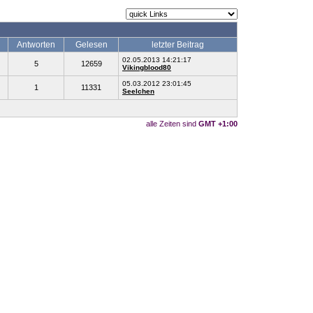
Antworten
Gelesen
letzter Beitrag
02.05.2013 14:21:17
5
12659
Vikingblood80
05.03.2012 23:01:45
1
11331
Seelchen
alle Zeiten sind
GMT +1:00