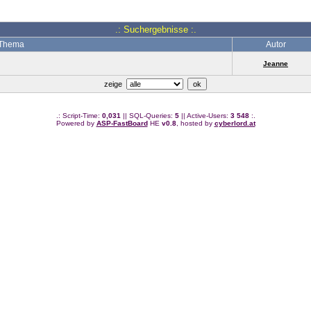
.: Suchergebnisse :.
Thema
Autor
Jeanne
zeige
.: Script-Time:
0,031
|| SQL-Queries:
5
|| Active-Users:
3 548
:.
Powered by
ASP-FastBoard
HE
v0.8
, hosted by
cyberlord.at