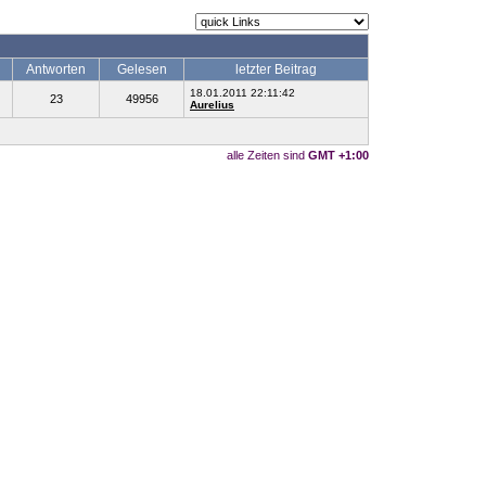
Antworten
Gelesen
letzter Beitrag
18.01.2011 22:11:42
23
49956
Aurelius
alle Zeiten sind
GMT +1:00