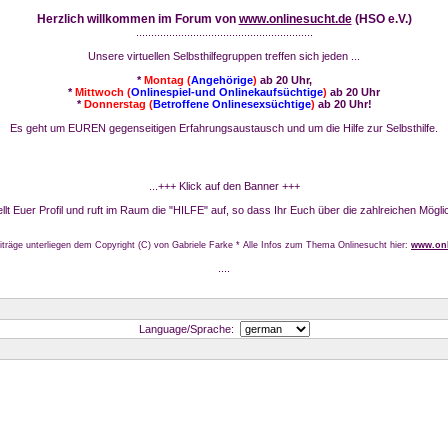
Herzlich willkommen im Forum von
www.onlinesucht.de
(HSO e.V.)
...........................................................
Unsere virtuellen Selbsthilfegruppen treffen sich jeden ...
*
Montag (
Angehörige
)
ab 20 Uhr,
*
Mittwoch (
Onlinespiel-und Onlinekaufsüchtige
)
ab 20 Uhr
*
Donnerstag (
Betroffene Onlinesexsüchtige
)
ab 20 Uhr!
Es geht um EUREN gegenseitigen Erfahrungsaustausch und um die Hilfe zur Selbsthilfe.
...+++ Klick auf den Banner +++
stellt Euer Profil und ruft im Raum die "HILFE" auf, so dass Ihr Euch über die zahlreichen Mögli
iträge unterliegen dem Copyright (C) von Gabriele Farke * Alle Infos zum Thema Onlinesucht hier:
www.onl
....
Language/Sprache: