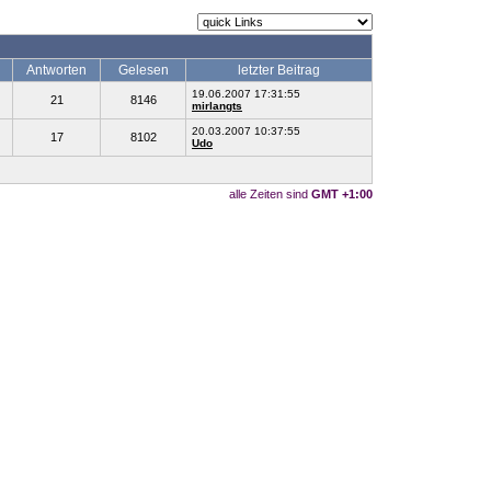
Antworten
Gelesen
letzter Beitrag
19.06.2007 17:31:55
21
8146
mirlangts
20.03.2007 10:37:55
17
8102
Udo
alle Zeiten sind
GMT +1:00