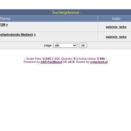
.: Suchergebnisse :.
Thema
Autor
BPJM
»
gabriele_farke
gefaehrdende Medien)
»
gabriele_farke
zeige
.: Script-Time:
0,043
|| SQL-Queries:
5
|| Active-Users:
3 586
:.
Powered by
ASP-FastBoard
HE
v0.8
, hosted by
cyberlord.at