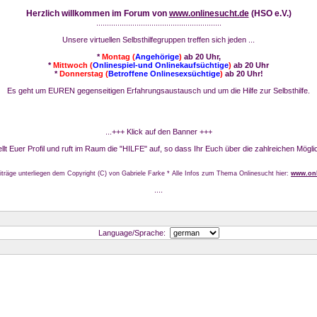
Herzlich willkommen im Forum von
www.onlinesucht.de
(HSO e.V.)
...........................................................
Unsere virtuellen Selbsthilfegruppen treffen sich jeden ...
*
Montag (
Angehörige
)
ab 20 Uhr,
*
Mittwoch (
Onlinespiel-und Onlinekaufsüchtige
)
ab 20 Uhr
*
Donnerstag (
Betroffene Onlinesexsüchtige
)
ab 20 Uhr!
Es geht um EUREN gegenseitigen Erfahrungsaustausch und um die Hilfe zur Selbsthilfe.
...+++ Klick auf den Banner +++
stellt Euer Profil und ruft im Raum die "HILFE" auf, so dass Ihr Euch über die zahlreichen Mögli
iträge unterliegen dem Copyright (C) von Gabriele Farke * Alle Infos zum Thema Onlinesucht hier:
www.onl
....
Language/Sprache: