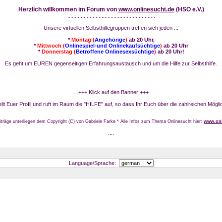
Herzlich willkommen im Forum von
www.onlinesucht.de
(HSO e.V.)
...........................................................
Unsere virtuellen Selbsthilfegruppen treffen sich jeden ...
*
Montag (
Angehörige
)
ab 20 Uhr,
*
Mittwoch (
Onlinespiel-und Onlinekaufsüchtige
)
ab 20 Uhr
*
Donnerstag (
Betroffene Onlinesexsüchtige
)
ab 20 Uhr!
Es geht um EUREN gegenseitigen Erfahrungsaustausch und um die Hilfe zur Selbsthilfe.
...+++ Klick auf den Banner +++
stellt Euer Profil und ruft im Raum die "HILFE" auf, so dass Ihr Euch über die zahlreichen Mögli
iträge unterliegen dem Copyright (C) von Gabriele Farke * Alle Infos zum Thema Onlinesucht hier:
www.onl
....
Language/Sprache: