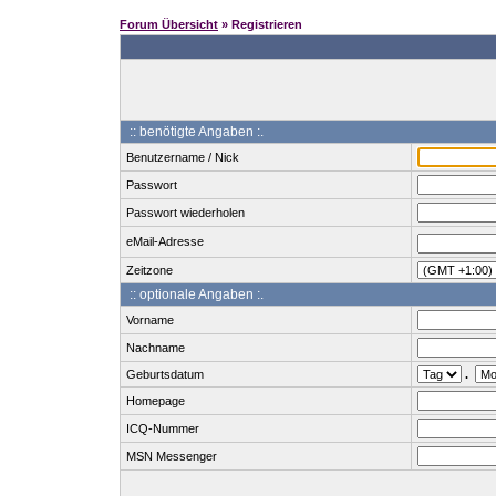
Forum Übersicht
» Registrieren
:: benötigte Angaben :.
Benutzername / Nick
Passwort
Passwort wiederholen
eMail-Adresse
Zeitzone
:: optionale Angaben :.
Vorname
Nachname
Geburtsdatum
.
Homepage
ICQ-Nummer
MSN Messenger