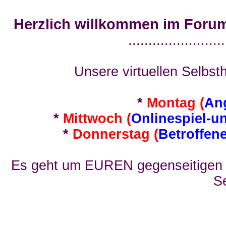
Herzlich willkommen im Foru
........................
Unsere virtuellen Selbsth
*
Montag (
An
*
Mittwoch (
Onlinespiel-u
*
Donnerstag (
Betroffen
Es geht um EUREN gegenseitigen E
Se