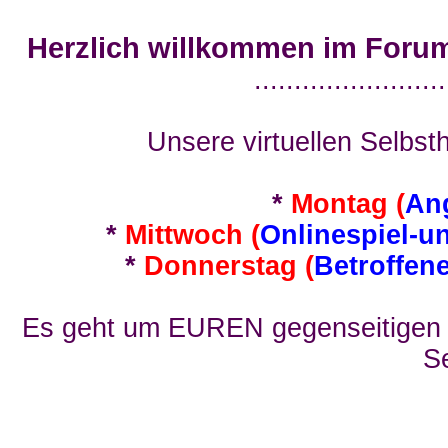
Herzlich willkommen im Foru
........................
Unsere virtuellen Selbsth
*
Montag (
An
*
Mittwoch (
Onlinespiel-u
*
Donnerstag (
Betroffen
Es geht um EUREN gegenseitigen E
Se