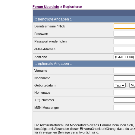
Forum Übersicht
» Registrieren
:: benötigte Angaben :.
Benutzername / Nick
Passwort
Passwort wiederholen
eMail-Adresse
Zeitzone
:: optionale Angaben :.
Vorname
Nachname
Geburtsdatum
.
Homepage
ICQ-Nummer
MSN Messenger
Die Administratoren und Moderatoren dieses Forums bemühen sich, Bei
bestätigst mit Absenden dieser Einverständniserklärung, dass du ak
für ihre eigenen Beiträge verantwortlich sind.