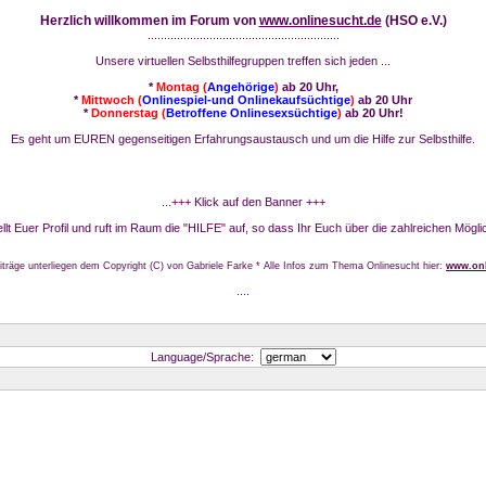
Herzlich willkommen im Forum von
www.onlinesucht.de
(HSO e.V.)
...........................................................
Unsere virtuellen Selbsthilfegruppen treffen sich jeden ...
*
Montag (
Angehörige
)
ab 20 Uhr,
*
Mittwoch (
Onlinespiel-und Onlinekaufsüchtige
)
ab 20 Uhr
*
Donnerstag (
Betroffene Onlinesexsüchtige
)
ab 20 Uhr!
Es geht um EUREN gegenseitigen Erfahrungsaustausch und um die Hilfe zur Selbsthilfe.
...+++ Klick auf den Banner +++
stellt Euer Profil und ruft im Raum die "HILFE" auf, so dass Ihr Euch über die zahlreichen Mögli
iträge unterliegen dem Copyright (C) von Gabriele Farke * Alle Infos zum Thema Onlinesucht hier:
www.onl
....
Language/Sprache: